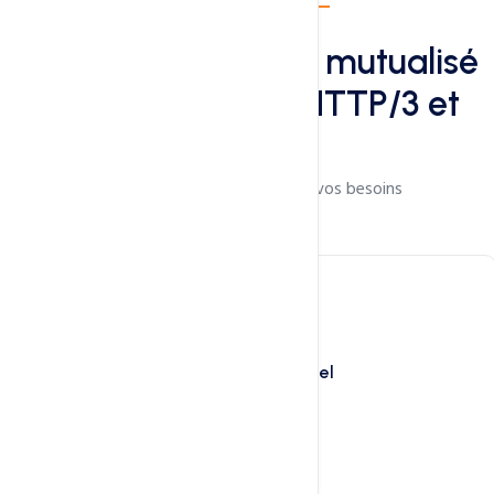
Caractéristiques
Hébergement web mutualisé
avec LiteSpeed, HTTP/3 et
QUIC
Choisissez le forfait adapté à vos besoins
Hébergement Web Linux Profesionnel