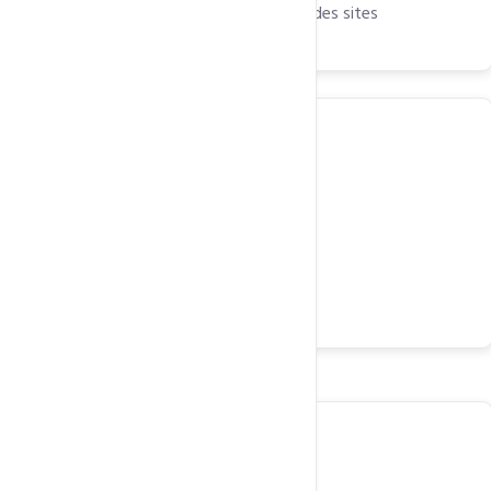
CDN intelligent, accélération mondiale des sites
Serveur web ultra-rapide & optimisé