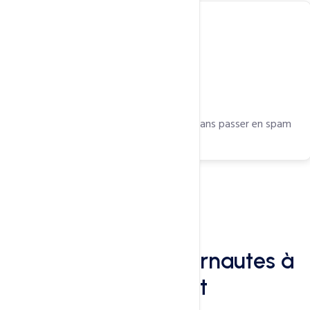
Livraison d’e-mails fiable et sécurisée, sans passer en spam
Avis
Que disent les internautes à
notre sujet