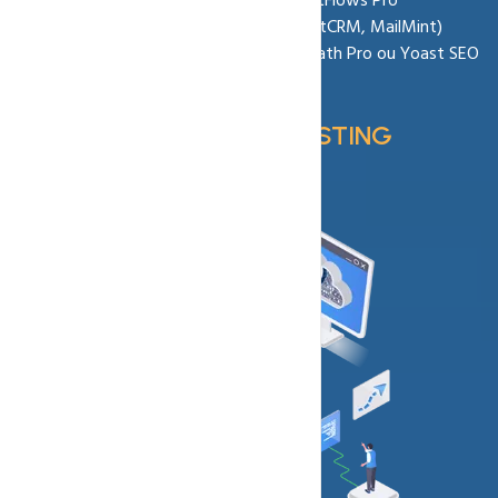
Propulsé par WPFunnels Pro & CartFlows Pro
Intégration Email Marketing (FluentCRM, MailMint)
Référencement Web avec Rank Math Pro ou Yoast SEO
Pro
Coupon Code :
TUNNELHOSTING
Details offre
Commandez