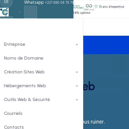
Whatsapp
+237 690 08 78 79
PROPULSÉ PAR :
15 ans d'expertise
Support 24h/24
99.8% uptime
Live Chat
Chat With Us
Entreprise
Noms de Domaine
40% réduction,
Création Sites Web
hébergement web
Hébergements Web
étudiant !
Outils Web & Sécurité
Courriels
Donnez vie à vos projets web sans vous ruiner.
Contacts