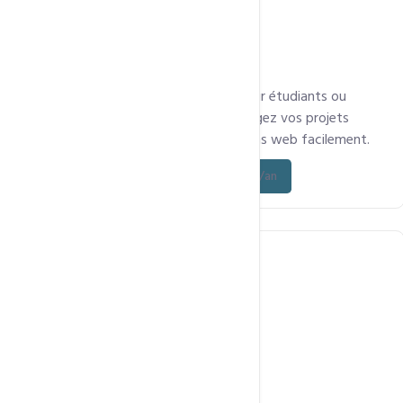
Offre économique et performante pour étudiants ou
développeurs : testez, codez et hébergez vos projets
personnels, sites vitrines ou applications web facilement.
Découvrez l’offre - à partir de 15 000 FCFA/an
Hébergement web Multidomaines