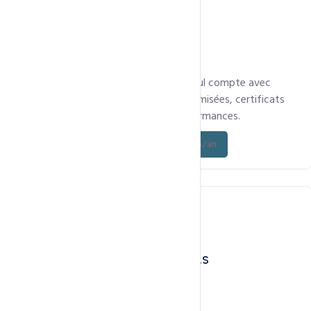
Hébergez plusieurs sites web sur un seul compte avec
gestion indépendante, ressources optimisées, certificats
SSL et LiteSpeed pour de hautes performances.
Découvrez l’offre - à partir de 89 900 FCFA/an
Hébergement web WordPress & CMS