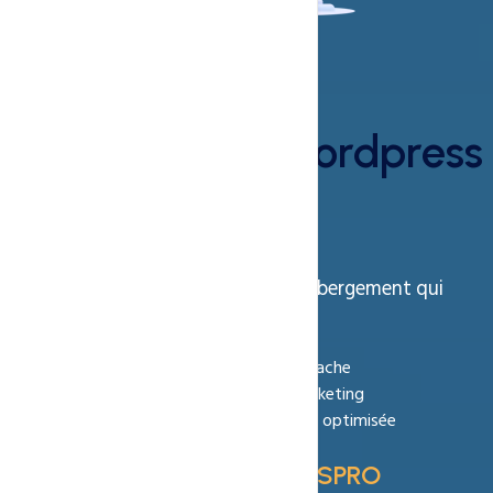
35% réduction,
hébergement wordpress
!
Passez de l’idée au succès avec un hébergement qui
propulse.
Ultra-rapide avec LiteSpeed & LSCache
Plugins de productivité & SEO Marketing
100% SSD/NVMe et Infrastructure optimisée
Coupon Code :
WORDPRESSPRO