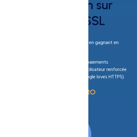
10 % de réduction sur
votre certificat SSL
Sécurisez votre site web à prix réduit tout en gagnant en
performance et en crédibilité.
Sécurité renforcée pour tous vos paiements
Connexion cryptée et confiance utilisateur renforcée
Boost du référencement SEO (Google loves HTTPS)
Coupon Code :
HOSTSSLPRO
View Plans
Buy Now