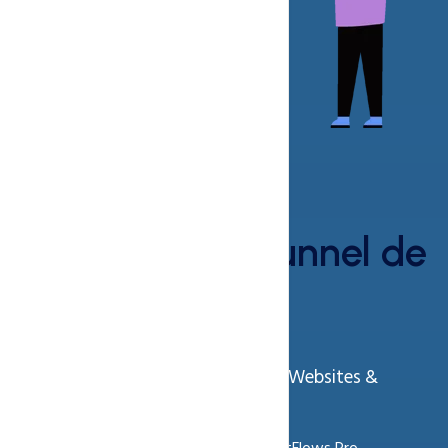
50% réduction
hébergement Tunnel de
Vente intégré.
High-performance Servers for Faster Websites &
Applications