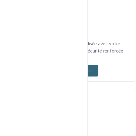
Adresse email professionnelle personnalisée avec votre
nom de domaine, antispam, webmail, sécurité renforcée
idéale pour une image professionnelle.
Découvrez l’offre - à partir de 15 000 FCFA/an
Sécurité & Certificats SSL / HTTPS