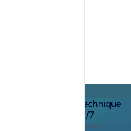
Gérez les cookies, CGU et politiques légales avec
Complianz. Assurez la conformité RGPD de votre site
WordPress ou WooCommerce.
View More
Meilleur support technique
24h/24 et 7j/7
Soutien et orientation personnalisés