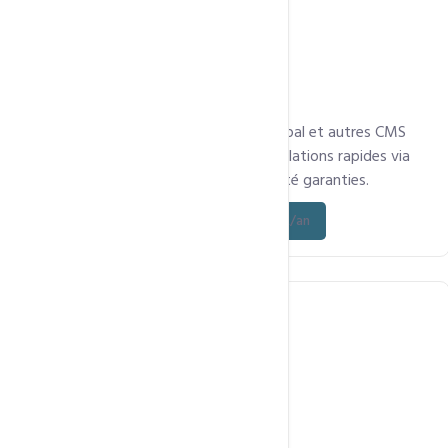
Optimisé pour WordPress, Joomla, Drupal et autres CMS
avec cache LiteSpeed, HTTP/3 et installations rapides via
Softaculous. Sécurité, vitesse et fiabilité garanties.
Découvrez l’offre - à partir de 55 000 FCFA/an
Hébergement EMail Prefessionnels