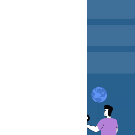
.store
10.000 Fcfa
.club
15.000 Fcfa
.academy
30.000 Fcfa
liste des domaines
Commandez