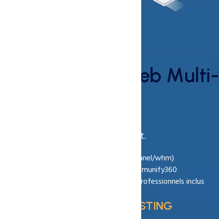
50% réduction
hébergement
web Multi-
domaines
.
Gérez tous vos sites à un seul endroit.
Panneau de gestion centralisé (cPanel/whm)
Protection WAF + ModSecurity + Imunify360
Ressources évolutives et E-mails professionnels inclus
Coupon Code :
TUNNELHOSTING