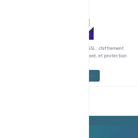
Sécurisez votre site avec un certificat SSL : chiffrement
HTTPS, confiance renforcée, SEO amélioré, et protection
des données de vos visiteurs et clients.
Découvrez l’offre - à partir de 15 000 FCFA/an