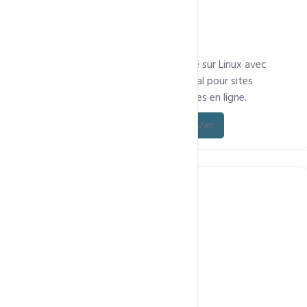
Hébergement rapide, stable et sécurisé sur Linux avec
cPanel, LiteSpeed, HTTP/3 et QUIC, idéal pour sites
d’entreprise, professionnels et boutiques en ligne.
Découvrez l’offre - à partir de 25 900 FCFA/an
Etudiants & Developpeurs