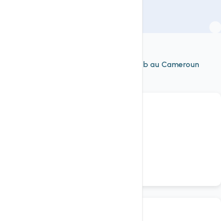
À découvrir aussi
Nos autres services d'
hébergement web au Cameroun
Voir tout
Hébergement
Mutualisé Linux HTTP/3
hébergement web cameroun