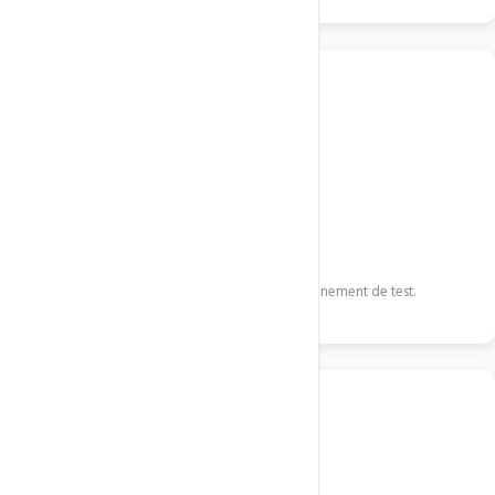
2
Refonte design & dev
Maquettes validées puis intégration sur environnement de test.
3