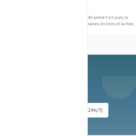
Combien de temps prend la refonte ?
Entre
2 et 6 semaines
selon la complexité. L'audit prend 3 à 5 jours, la
maquette 1 semaine, le développement 1 à 3 semaines, les tests et la mise
en ligne 3 à 5 jours.
Prêt à démarrer ?
Déploiement immédiat — Support 24h/24 — 99.8% uptime
Demander un devis
Support 24h/7j