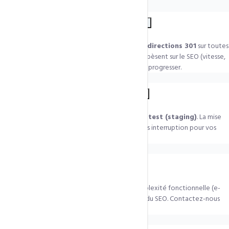
Mon référencement Google va-t-il être impacté ?
Non, au contraire. Nous mettons en place des
redirections 301
sur toutes
les URLs modifiées et améliorons les critères qui pèsent sur le SEO (vitesse,
mobile, structure). Votre référencement devrait progresser.
Mon site sera-t-il hors ligne pendant la refonte ?
Non. Nous travaillons sur un
environnement de test (staging)
. La mise
en ligne se fait en quelques minutes, le jour J, sans interruption pour vos
visiteurs.
Combien coûte une refonte ?
Le tarif dépend du nombre de pages, de la complexité fonctionnelle (e-
commerce, espace client, etc.) et du périmètre du SEO. Contactez-nous
pour un devis détaillé.