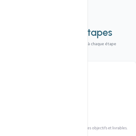
Processus
Refonte en
4 étapes
Un parcours transparent, des livrables à chaque étape
1
Audit & cahier des charges
Audit complet de votre site actuel, définition des objectifs et livrables.