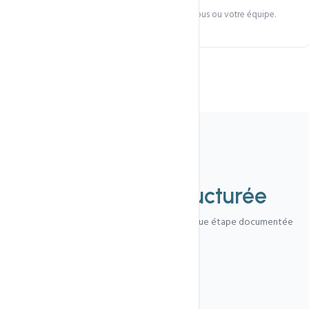
Formation à la gestion du nouveau site pour vous ou votre équipe.
Méthode
Une
refonte structurée
Audit, refonte, migration, formation — chaque étape documentée