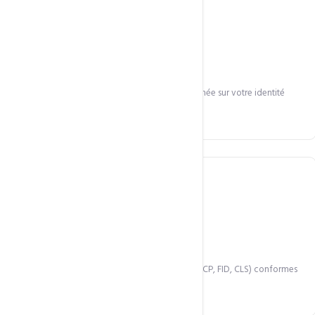
Nouveau design
Interface modernisée aux standards 2025, alignée sur votre identité
visuelle.
Performance optimisée
Score PageSpeed amélioré. Core Web Vitals (LCP, FID, CLS) conformes
Google.