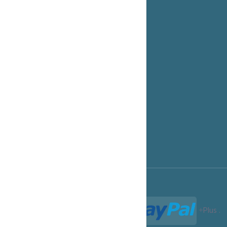
Serveurs dédiés
Hébergement revendeur
Cloud Entreprise
Espace Clients.
Options de Paiement
Notre Blog
Support technique
Programme Affiliation
Conditions d'utilisation
Termes et Conditions
Paiements acceptés :
Plus
.