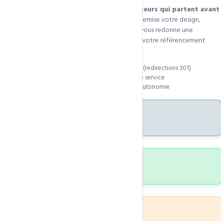
Un site lent ou mal classé Google, c'est des
visiteurs qui partent avant
même d'arriver
. Notre service de refonte modernise votre design,
accélère le chargement, renforce votre SEO et vous redonne une
présence numérique compétitive — sans perdre votre référencement
existant.
Conservation totale de votre SEO existant (redirections 301)
Migration progressive sans interruption de service
Formation pour gérer le nouveau site en autonomie
70%
Trafic mobile en Afrique
Core Web
Vitals optimisés
3 mois