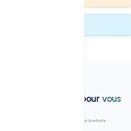
Support inclus
0
Perte SEO
FAQ
Nous sommes là pour
vous
aider
Les questions les plus fréquentes sur la refonte