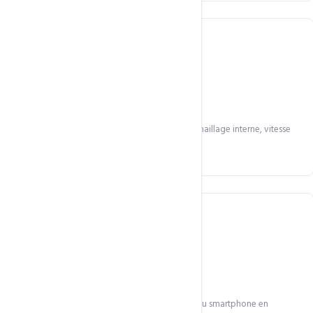
SEO renforcé
Audit complet et correction : meta, structure, maillage interne, vitesse
mobile.
Responsive mobile
Priorité au mobile — 70% du trafic web vient du smartphone en