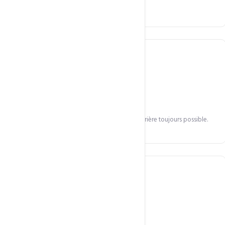
Afrique.
Migration sans risque
Sauvegarde complète avant refonte. Retour arrière toujours possible.
Formation incluse