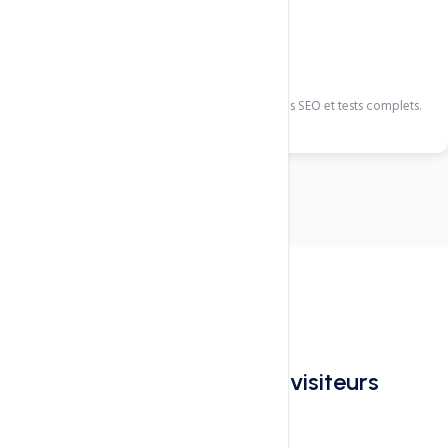
Migration & lancement
Mise en ligne sans interruption avec redirections SEO et tests complets.
Pourquoi refondre maintenant
Un site daté coûte cher en visiteurs
perdus