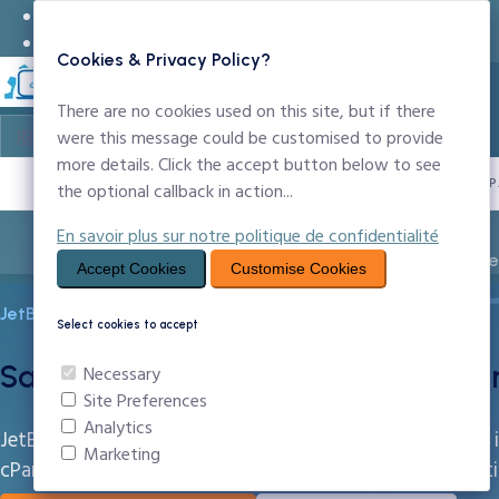
24x7 Support Technique
infos@ccntechnologies.com
Cookies & Privacy Policy?
There are no cookies used on this site, but if there
were this message could be customised to provide
more details. Click the accept button below to see
PROPULSÉ P
the optional callback in action...
En savoir plus sur notre politique de confidentialité
Entreprise
Noms de Domaine
Création Sit
Accept Cookies
Customise Cookies
JetBackup 5 — Gestion des Sauvegardes
Select cookies to accept
Sauvegarde Site Web au Cameroun
Necessary
Site Preferences
Analytics
JetBackup 5 est le système de sauvegarde professionnel i
Marketing
cPanel, rétention configurable et support multi-destinati