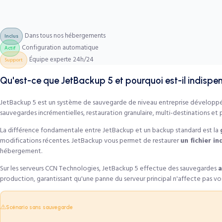
Dans tous nos hébergements
Inclus
Configuration automatique
Actif
Équipe experte 24h/24
Support
Qu'est-ce que JetBackup 5 et pourquoi est-il indispe
JetBackup 5 est un système de sauvegarde de niveau entreprise développé
sauvegardes incrémentielles, restauration granulaire, multi-destinations et pl
La différence fondamentale entre JetBackup et un backup standard est la
modifications récentes. JetBackup vous permet de restaurer
un fichier i
hébergement.
Sur les serveurs CCN Technologies, JetBackup 5 effectue des sauvegardes
a
production, garantissant qu'une panne du serveur principal n'affecte pas vo
Scénario sans sauvegarde