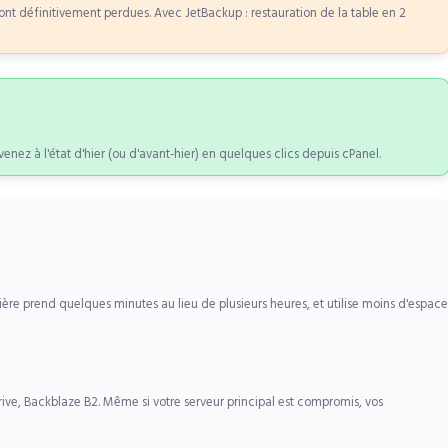
éfinitivement perdues. Avec JetBackup : restauration de la table en 2
ez à l'état d'hier (ou d'avant-hier) en quelques clics depuis cPanel.
ière prend quelques minutes au lieu de plusieurs heures, et utilise moins d'espace
rive, Backblaze B2. Même si votre serveur principal est compromis, vos