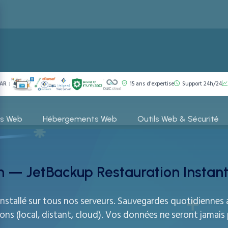
AR :
15 ans d'expertise
Support 24h/24
es Web
Hébergements Web
Outils Web & Sécurité
 — JetBackup Restauration Instan
nstallé sur tous nos serveurs. Sauvegardes quotidiennes a
ons (local, distant, cloud). Vos données ne seront jamais