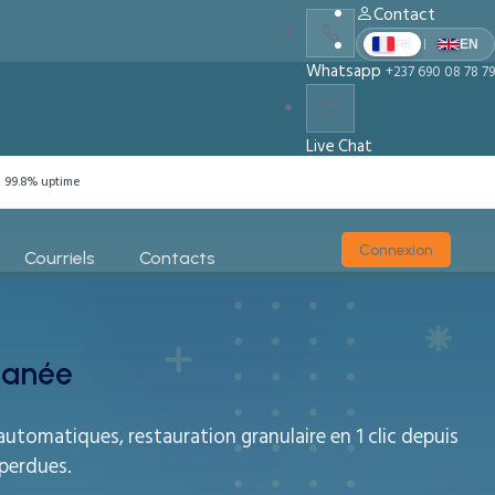
Contact
|
FR
EN
Whatsapp
+237 690 08 78 79
Live Chat
Chat With Us
99.8% uptime
Connexion
Courriels
Contacts
tanée
utomatiques, restauration granulaire en 1 clic depuis
 perdues.