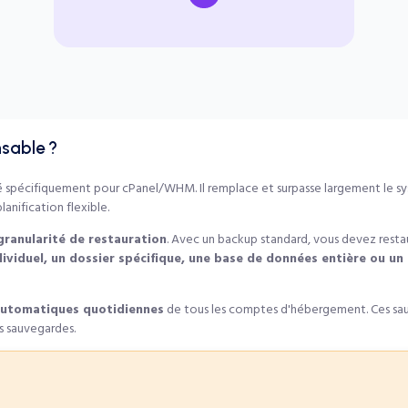
nsable ?
 spécifiquement pour cPanel/WHM. Il remplace et surpasse largement le sy
anification flexible.
granularité de restauration
. Avec un backup standard, vous devez restau
ndividuel, un dossier spécifique, une base de données entière ou u
utomatiques quotidiennes
de tous les comptes d'hébergement. Ces sau
s sauvegardes.