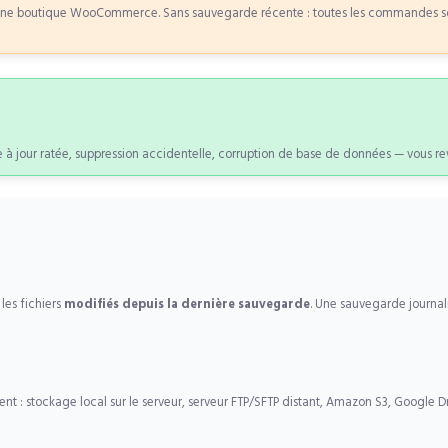
 boutique WooCommerce. Sans sauvegarde récente : toutes les commandes sont d
à jour ratée, suppression accidentelle, corruption de base de données — vous reven
les fichiers
modifiés depuis la dernière sauvegarde
. Une sauvegarde journal
nt : stockage local sur le serveur, serveur FTP/SFTP distant, Amazon S3, Google D