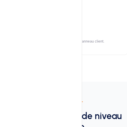
Réinstallation libre
Réinstallez votre OS à tout moment depuis le panneau client.
Infrastructure
KVM virtualisation
de niveau
entreprise