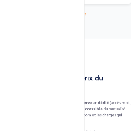
Commander
Voir tous les plans
Besoin de conseil ?
Pourquoi un VPS
Le contrôle d'un dédié au prix du
mutualisé
Le VPS Linux KVM combine la
flexibilité d'un serveur dédié
(accès root,
choix de l'OS, configuration libre) avec le
tarif accessible
du mutualisé.
Idéal pour les développeurs, les applications custom et les charges qui
n'entrent pas dans le moule du shared.