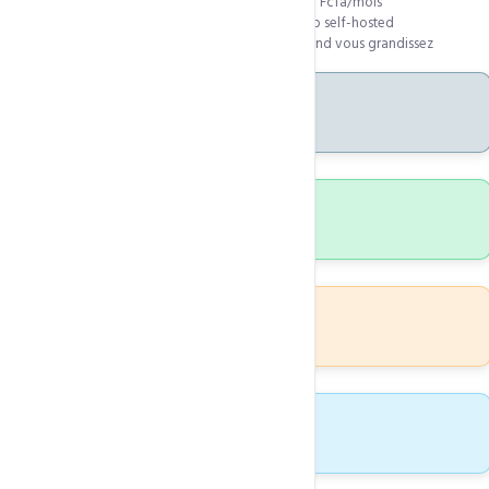
10 paliers de ressources de 3 400 à 19 500 Fcfa/mois
Idéal pour Node.js, Python, Docker, Git Lab self-hosted
Migration possible vers serveur dédié quand vous grandissez
10
Plans disponibles
100%
Accès root
24/7
Support technique
KVM
Virtualisation