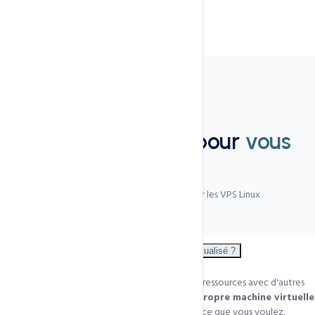
FAQ
Nous sommes là pour
vous
aider
Les questions les plus fréquentes sur les VPS Linux
Quelle différence entre VPS et hébergement mutualisé ?
Sur un mutualisé, vous partagez le serveur et ses ressources avec d'autres
clients via cPanel. Sur un VPS, vous avez
votre propre machine virtuelle
isolée
avec accès root — vous pouvez installer ce que vous voulez.