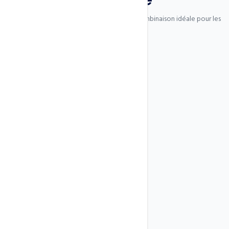
Performances, isolation et flexibilité — la combinaison idéale pour les
projets sérieux
KVM (Kernel-based VM)
Virtualisation kernel Linux — performance native, isolation
totale.
Processeurs Intel Xeon