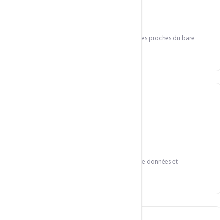
Hyperviseur KVM
Virtualisation de niveau entreprise. Performances proches du bare
metal.
SSD haute vitesse
Stockage SSD pour des I/O rapides sur bases de données et
applications.