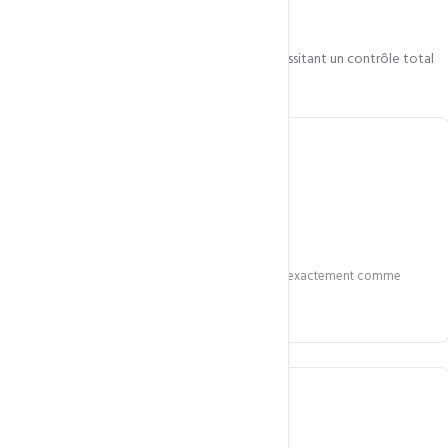
puissant
Pour développeurs, sysadmins et projets nécessitant un contrôle total
Accès root complet
SSH root illimité pour configurer votre serveur exactement comme
vous le souhaitez.