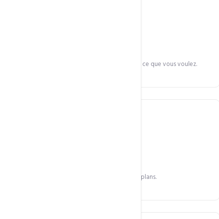
Choix de l'OS
Ubuntu, Debian, CentOS, AlmaLinux — installez ce que vous voulez.
IPv4 dédiée
Adresse IP publique dédiée incluse sur tous les plans.