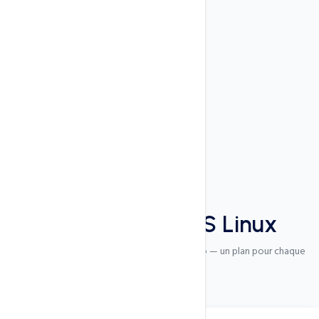
Notre équipe vous aide en cas de besoin, par WhatsApp et
ticket.
Nos Offres
Nos
10 plans
VPS Linux
Du VPS d'apprentissage au VPS Enterprise Pro — un plan pour chaque
besoin
Essentiel