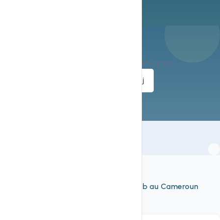
Prêt à démarrer ?
Déploiement immédiat — Support 24h/24 — 99.8% uptime
Voir les plans
Support 24h/7j
À découvrir aussi
Nos autres services d'
hébergement web au Cameroun
Voir tout