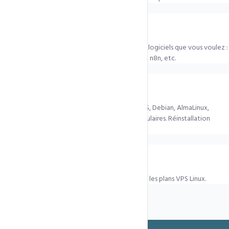
Puis-je installer Docker, Node.js, GitLab ?
Oui. L'accès root vous permet d'installer tous les logiciels que vous voulez :
Docker, Kubernetes, Node.js, GitLab self-hosted, n8n, etc.
Quel OS est installé par défaut ?
Vous choisissez à la commande parmi Ubuntu LTS, Debian, AlmaLinux,
CentOS Stream et autres distributions Linux populaires. Réinstallation
possible à tout moment.
Y a-t-il une garantie de remboursement ?
Oui,
30 jours satisfait ou remboursé
sur tous les plans VPS Linux.