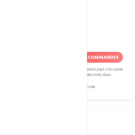
Saint-Valentin
14 fevrier
50% DE REDUCTION SUR TOUTES COMMANDES
La Saint-Valentin est fetee le 14 fevrier dans plusieurs pays. L'occasion
pour les couples de s'echanger des cadeaux et des mots doux.
Cliquez pour copier le code
STVL14F18