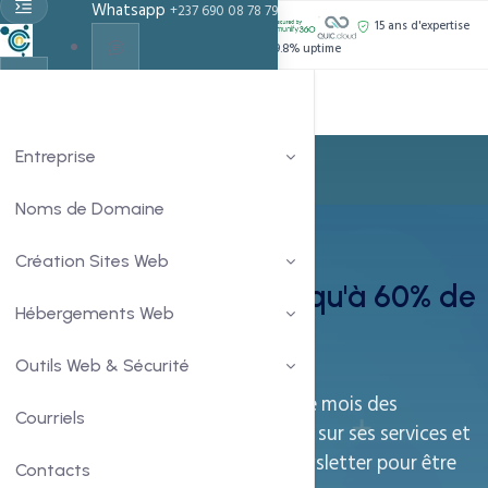
Whatsapp
+237 690 08 78 79
PROPULSÉ PAR :
15 ans d'expertise
Support 24h/24
99.8% uptime
Live Chat
Chat With Us
Entreprise
Noms de Domaine
Entreprise
Création Sites Web
Nos Promotions — Jusqu'à 60% de
Hébergements Web
Réduction
Outils Web & Sécurité
CCN Technologies vous offre chaque mois des
Courriels
promotions ponctuelles et annuelles sur ses services et
produits. Abonnez-vous a notre newsletter pour être
Contacts