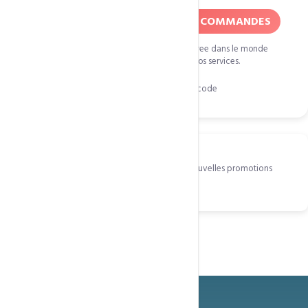
31 decembre
50% DE REDUCTION SUR TOUTES COMMANDES
La fin d'annee est une fete internationale celebree dans le monde
entier. L'occasion de renouveler ou souscrire a nos services.
Cliquez pour copier le code
FDFA31D18
Recevoir les prochaines promos
Abonnez-vous pour etre informe en priorite des nouvelles promotions
ponctuelles et mensuelle.
S'abonner maintenant