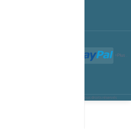
Support technique
Programme Affiliation
Conditions d'utilisation
Termes et Conditions
Paiements acceptés :
Plus
.
Termes et Conditions
Confidentialité
Règles d’utilisation
Copyright ©
ITSMARTECHNOLOGIES.CLOUD
Tous droits réservés