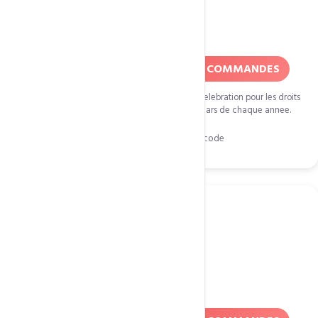
Fete Internationale de la Femme
8 mars
50% DE REDUCTION SUR TOUTES COMMANDES
La journee internationale des femmes est une celebration pour les droits
de la femme dans le monde entier, fetee le 8 mars de chaque annee.
Cliquez pour copier le code
FIDF08M18
Fete du Travail
1er mai