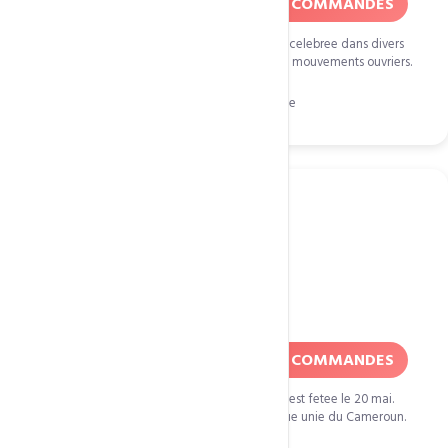
50% DE REDUCTION SUR TOUTES COMMANDES
La fete du travail est une journee internationale celebree dans divers
pays avec des manifestations organisees par les mouvements ouvriers.
Cliquez pour copier le code
FDT1M18
Fete Nationale du Cameroun
20 mai
50% DE REDUCTION SUR TOUTES COMMANDES
La Fete nationale du Cameroun (fete de l'unite) est fetee le 20 mai.
Cette date marque la naissance de la Republique unie du Cameroun.