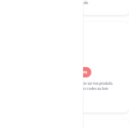
Cliquez pour copier le code
FNC20M18
Promo Mensuelle
20% a 60% DE REDUCTION
Chaque mois
Des promotions allant de 20% a 60% de reduction sur nos produits.
Inscrivez-vous a notre newsletter pour recevoir les codes au bon
moment.
S'abonner a la newsletter