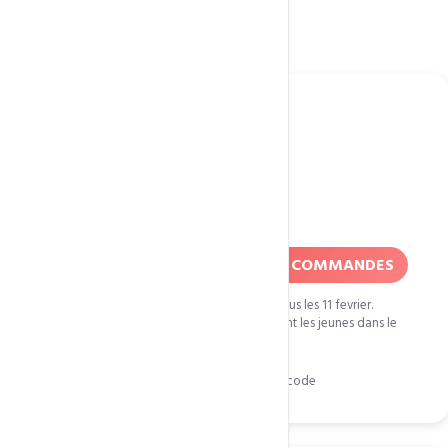
services
Fete de la Jeunesse
11 fevrier
50% DE REDUCTION SUR TOUTES COMMANDES
La fete de la jeunesse est fetee au Cameroun tous les 11 fevrier.
L'occasion de marquer l'importance que revetent les jeunes dans le
pays.
Cliquez pour copier le code
FDLJ11F18