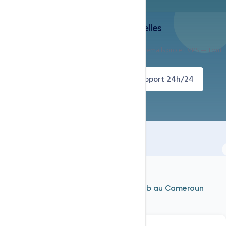
Profitez de nos offres promotionnelles
Hebergement LiteSpeed HTTP/3, domaines .cm, emails pro et VPS — tout
est en promotion.
Commander avec promo
Support 24h/24
À découvrir aussi
Nos autres services d'
hébergement web au Cameroun
Voir tout