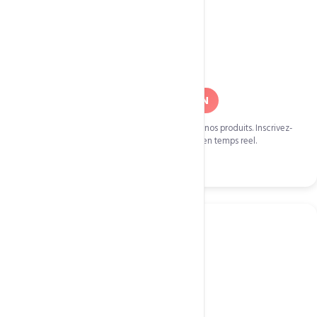
Promo Ponctuelle
40% a 60% DE REDUCTION
Ponctuelle
Des promotions de 40% a 60% de reduction sur nos produits. Inscrivez-
vous a notre newsletter pour recevoir les codes en temps reel.
S'abonner a la newsletter
Fetes de fin d'annee