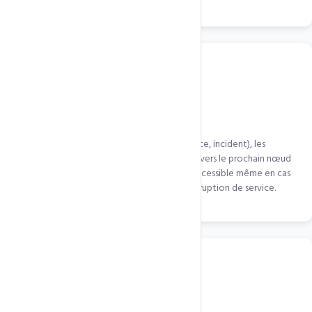
Failover automatique
Si un nœud CDN est indisponible (maintenance, incident), les
requêtes sont automatiquement redirigées vers le prochain nœud
disponible le plus proche. Votre site reste accessible même en cas
de panne d'un point de présence. Zéro interruption de service.
SSL/TLS sur tous les nœuds