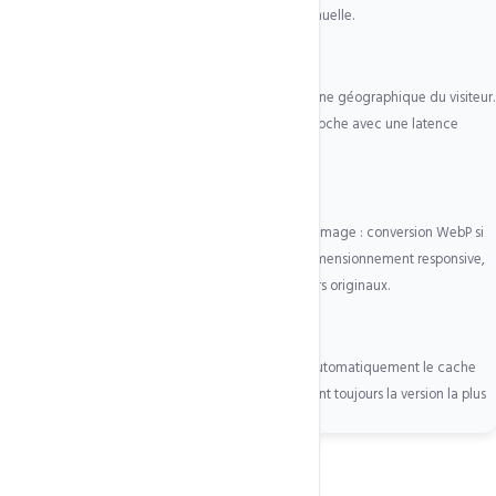
tous les nœuds CDN actifs — zéro configuration manuelle.
2
Routage géographique automatique
Chaque requête est analysée pour déterminer l'origine géographique du visiteur.
La requête est redirigée vers le nœud CDN le plus proche avec une latence
minimale, via le protocole BGP Anycast.
3
Optimisation images à la volée
Lors de la distribution, QUIC.cloud optimise chaque image : conversion WebP si
le navigateur le supporte, compression lossless, redimensionnement responsive,
lazy loading automatique. Sans toucher à vos fichiers originaux.
4
Cache invalidation intelligente
Quand vous modifiez votre site, LSCache invalide automatiquement le cache
sur tous les nœuds CDN concernés. Vos visiteurs voient toujours la version la plus
récente, jamais un cache obsolète.