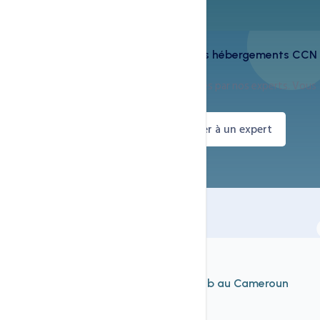
Cette technologie est incluse dans vos hébergements CCN
Tous nos serveurs sont équipés et configurés par nos experts. Vous
n'avez rien à installer.
Voir nos hébergements
Parler à un expert
À découvrir aussi
Nos autres services d'
hébergement web au Cameroun
Voir tout