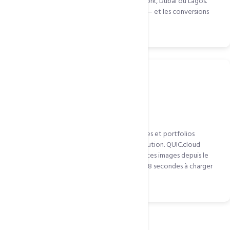
temps de chargement rapide à Paris, New York, Dubaï ou Lagos.
L'expérience d'achat est identique partout — et les conversions
ne chutent pas à cause de la lenteur.
Site avec beaucoup d'images et de médias
Les photographes, agences créatives, galeries et portfolios
chargent de nombreuses images haute résolution. QUIC.cloud
compresse, convertit en WebP et distribue ces images depuis le
nœud le plus proche. Une galerie qui prenait 8 secondes à charger
peut descendre à 1,5 seconde.
Questions fréquentes