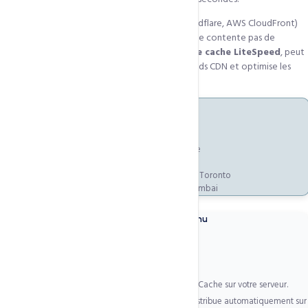
QUIC.cloud se distingue des CDN classiques (Cloudflare, AWS CloudFront)
par son intégration native avec LiteSpeed. Il ne se contente pas de
distribuer des fichiers statiques — il
comprend le cache LiteSpeed
, peut
servir des pages PHP dynamiques depuis ses nœuds CDN et optimise les
images en temps réel pendant la distribution.
Nœuds CDN QUIC.cloud — Présence mondiale
Afrique :
Lagos, Nairobi, Johannesburg, Le Caire
Europe :
Paris, Amsterdam, Francfort, Londres
Amériques :
New York, Los Angeles, São Paulo, Toronto
Asie-Pacifique :
Singapour, Tokyo, Sydney, Mumbai
Comment QUIC.cloud distribue votre contenu
1
Mise en cache intelligente
QUIC.cloud s'interface directement avec LiteSpeed Cache sur votre serveur.
Quand LSCache génère une page, QUIC.cloud la distribue automatiquement sur