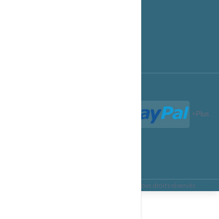
Options de Paiement
Notre Blog
Support technique
Programme Affiliation
Conditions d'utilisation
Termes et Conditions
Paiements acceptés :
Plus
.
Termes et Conditions
Confidentialité
Règles d’utilisation
Copyright ©
ITSMARTECHNOLOGIES.CLOUD
Tous droits réservés