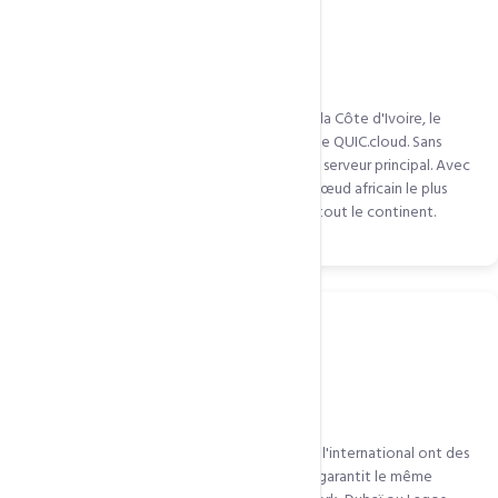
Business avec audience africaine multi-pays
Un site camerounais ciblant aussi le Sénégal, la Côte d'Ivoire, le
Nigeria et le Kenya bénéficie massivement de QUIC.cloud. Sans
CDN, chaque pays subit la latence vers votre serveur principal. Avec
QUIC.cloud, chaque pays est servi depuis le nœud africain le plus
proche. Temps de chargement uniforme sur tout le continent.
E-commerce avec visiteurs internationaux
Les boutiques qui exportent leurs produits à l'international ont des
visiteurs de plusieurs continents. QUIC.cloud garantit le même