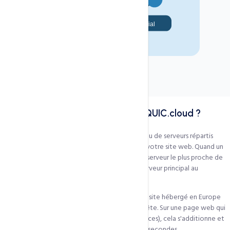
Dans tous nos hébergements
Inclus
Configuration automatique
Actif
Équipe experte 24h/24
Support
Qu'est-ce qu'un CDN et pourquoi QUIC.cloud ?
Un CDN (Content Delivery Network) est un réseau de serveurs répartis
géographiquement qui stockent des copies de votre site web. Quand un
visiteur accède à votre site, il est servi depuis le serveur le plus proche de
lui géographiquement — et non depuis votre serveur principal au
Cameroun ou en Europe.
Sans CDN : un visiteur de Dakar accédant à votre site hébergé en Europe
subit une latence de 150 à 300ms à chaque requête. Sur une page web qui
fait 50 à 100 requêtes HTTP (images, CSS, JS, polices), cela s'additionne et
peut allonger le temps de chargement de 5 à 15 secondes.