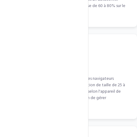
européen à 300ms de latence. Gain de vitesse de 60 à 80% sur le
continent africain.
Optimisation images automatique
Images JPG, PNG converties en WebP pour les navigateurs
compatibles (Chrome, Edge, Firefox). Réduction de taille de 25 à
34%. Les images sont aussi redimensionnées selon l'appareil de
l'utilisateur (responsive images) — plus besoin de gérer
manuellement les tailles.