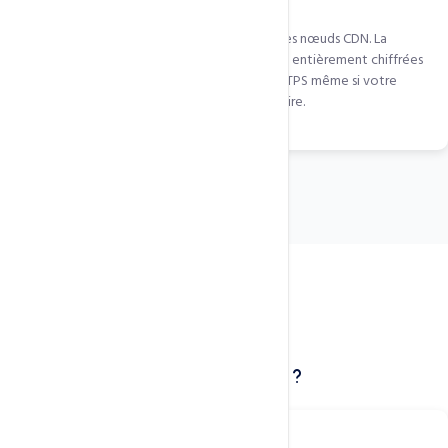
QUIC.cloud gère les certificats SSL sur tous ses nœuds CDN. La
connexion visiteur-CDN et CDN-serveur sont entièrement chiffrées
en TLS 1.3. Vos visiteurs voient le cadenas HTTPS même si votre
serveur principal a un problème SSL temporaire.
Cas d'usage concrets
Qui bénéficie de cette technologie ?