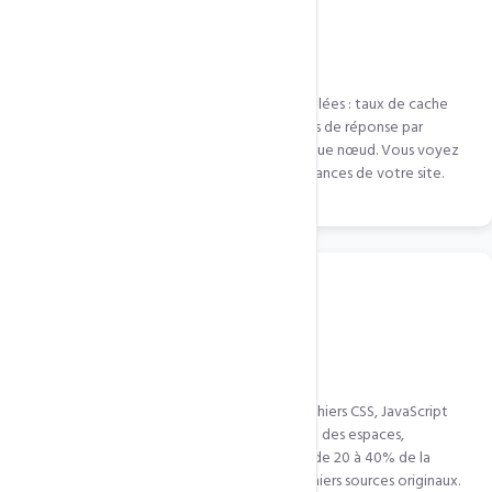
Analytics & Rapport de performance
Interface QUIC.cloud avec statistiques détaillées : taux de cache
hit/miss, bande passante économisée, temps de réponse par
région, nombre de requêtes servies par chaque nœud. Vous voyez
exactement l'impact du CDN sur les performances de votre site.
Minification CSS, JS & HTML
QUIC.cloud minifie automatiquement vos fichiers CSS, JavaScript
et HTML lors de la distribution — suppression des espaces,
commentaires, retours à la ligne. Réduction de 20 à 40% de la
taille des fichiers texte sans modifier vos fichiers sources originaux.