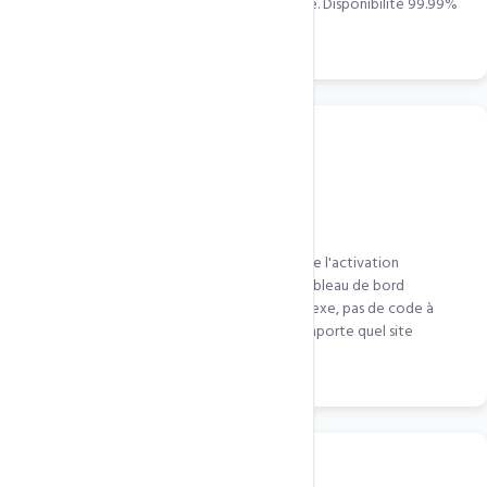
2Gbps. Votre serveur ne voit jamais l'attaque. Disponibilité 99.99%
même sous attaque.
Intégration WordPress 1 clic
Le plugin LiteSpeed Cache WordPress intègre l'activation
QUIC.cloud en quelques clics depuis votre tableau de bord
WordPress. Pas de configuration DNS complexe, pas de code à
modifier. Actif en moins de 5 minutes sur n'importe quel site
WordPress.