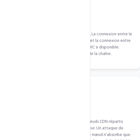
Protocol HTTP/3 & QUIC sur CDN
QUIC.cloud utilise HTTP/3 sur tous ses nœuds. La connexion entre le
visiteur et le nœud CDN utilise QUIC (0-RTT), et la connexion entre
le nœud CDN et votre serveur utilise aussi QUIC si disponible.
Double gain de protocole à chaque niveau de la chaîne.
Protection DDoS distribuée
Les attaques DDoS sont absorbées par les nœuds CDN répartis
mondialement avant d'atteindre votre serveur. Un attaque de
100Gbps est répartie sur 50 nœuds — chaque nœud n'absorbe que