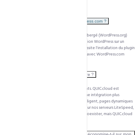
FAQ
QUIC.cloud est-il compatible avec WordPress.com ?
QUIC.cloud fonctionne avec WordPress auto-hébergé (WordPress.org)
uniquement — c'est-à-dire votre propre installation WordPress sur un
hébergement comme CCN Technologies. Il nécessite l'installation du plugin
gratuit LiteSpeed Cache. Il n'est pas compatible avec WordPress.com
(hébergement géré par WordPress).
Est-ce que QUIC.cloud remplace Cloudflare ?
QUIC.cloud et Cloudflare sont deux CDN différents. QUIC.cloud est
spécialisé pour les serveurs LiteSpeed et offre une intégration plus
profonde avec LSCache (cache invalidation intelligent, pages dynamiques
mises en cache). Cloudflare est plus généraliste. Sur nos serveurs LiteSpeed,
QUIC.cloud est plus efficace. Les deux peuvent coexister, mais QUIC.cloud
seul suffit dans la plupart des cas.
Combien de bande passante QUIC.cloud économise-t-il sur mon