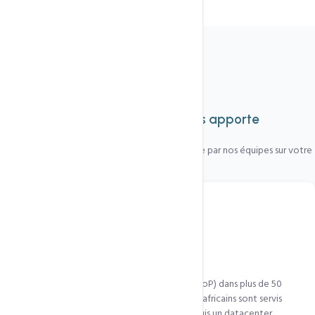
Fonctionnalités complètes
Tout ce que cette technologie
vous apporte
Chaque fonctionnalité est activée et configurée par nos équipes sur votre
hébergement.
Réseau 50+ nœuds mondiaux
QUIC.cloud opère des points de présence (PoP) dans plus de 50
villes réparties sur 6 continents. Vos visiteurs africains sont servis
depuis Lagos, Nairobi ou Le Caire — pas depuis un datacenter