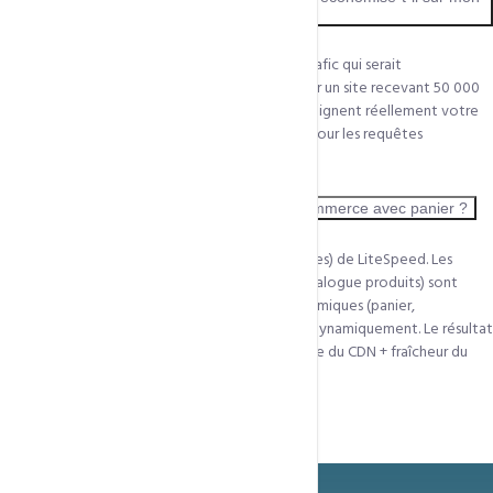
hébergement ?
En moyenne, QUIC.cloud absorbe 70 à 85% du trafic qui serait
normalement servi par votre serveur principal. Sur un site recevant 50 000
visiteurs/mois, seuls 7 500 à 15 000 requêtes atteignent réellement votre
serveur. Cela libère des ressources CPU et RAM pour les requêtes
dynamiques que le CDN ne peut pas servir.
Le CDN fonctionne-t-il avec les sites e-commerce avec panier ?
Oui, grâce à la technologie ESI (Edge Side Includes) de LiteSpeed. Les
parties statiques de la page (header, footer, catalogue produits) sont
servies depuis le CDN, tandis que les parties dynamiques (panier,
informations client connecté) sont récupérées dynamiquement. Le résultat
final est assemblé en bordure de réseau — vitesse du CDN + fraîcheur du
contenu dynamique.