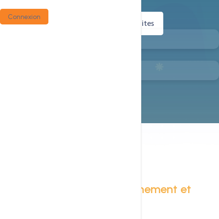
directement dans WordPress
Connexion
Voir l’offre CCN
Fonctionnalites
30 000+ sites
Installations
24H
Livraison
Presentation complete
WPFunnels Pro —
Fonctionnement et
Avantages