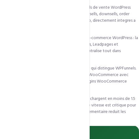
WPFunnels Pro est le seul constructeur de tunnels de vente WordPress
entierement natif. Creez des pages de vente, upsells, downsells, order
bumps et pages de remerciement drag-and-drop, directement integres a
WooCommerce et FluentCRM.
WPFunnels Pro resout le probleme principal du e-commerce WordPress : la
dispersion des outils. Au lieu d'utiliser ClickFunnels, Leadpages et
WooCommerce separement, WPFunnels Pro centralise tout dans
WordPress sur un seul tableau de bord visuel.
L'integration native avec WooCommerce est ce qui distingue WPFunnels.
Chaque etape du tunnel est une veritable page WooCommerce avec
gestion de stock, taxes, coupons et tous les plugins WooCommerce
compatibles.
Sur nos serveurs LiteSpeed, les pages WPFunnels chargent en moins de 1.5
seconde grace au cache LiteSpeed Cache. Cette vitesse est critique pour
les conversions : chaque 100ms de latence supplementaire reduit les
ventes de 1%.
Clients CCN Technologies uniquement
Plugin de productivite Premium — Sur commande
27 500 Fcfa/an