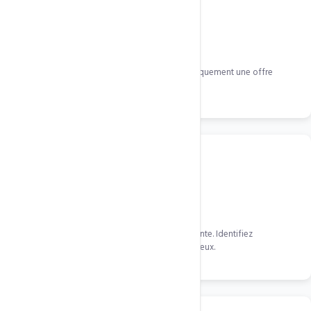
Downsells intelligents
En cas de refus d'un upsell, proposez automatiquement une offre
alternative moins chere.
A/B Testing
Testez differentes versions de vos pages de vente. Identifiez
automatiquement la version qui convertit le mieux.