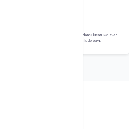
Integration FluentCRM
Chaque acheteur est automatiquement ajoute dans FluentCRM avec
ses tags. Declenchement automatique des emails de suivi.
FAQ
Questions frequentes