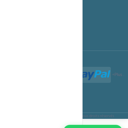
Options de Paiement
Notre Blog
Support technique
Programme Affiliation
Conditions d'utilisation
Termes et Conditions
Paiements acceptés :
Plus
.
Termes et Conditions
Confidentialité
Règles d’utilisation
Copyright ©
ITSMARTECHNOLOGIES.CLOUD
Tous droits réservés