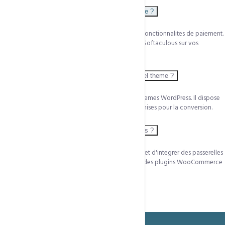
WPFunnels fonctionne-t-il sans WooCommerce ?
WPFunnels Pro necessite WooCommerce pour les fonctionnalites de paiement.
WooCommerce est gratuit et s'installe en 1 clic via Softaculous sur vos
hebergements CCN Technologies.
Peut-on utiliser WPFunnels avec n'importe quel theme ?
Oui, WPFunnels Pro est compatible avec tous les themes WordPress. Il dispose
de ses propres templates de pages full-width optimises pour la conversion.
WPFunnels est-il adapte aux marches africains ?
Oui. WPFunnels supporte WooCommerce qui permet d'integrer des passerelles
de paiement africaines comme Mobile Money via des plugins WooCommerce
specialises.