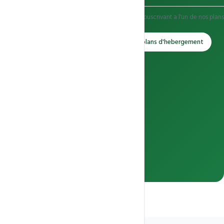
Cette offre est valable uniquement pour les clients souscrivant a l'un de nos plans
d'hebergement WordPress ou Linux au Cameroun.
Commander sur WhatsApp
Voir les plans d'hebergement
Plans d'hebergement eligibles :
Linux Mutualise
A partir de 25 900 Fcfa/an
WordPress Premium
A partir de 55 000 Fcfa/an
Apps & Developpeurs
A partir de 25 000 Fcfa/an
Cloud Entreprise
A partir de 185 900 Fcfa/an