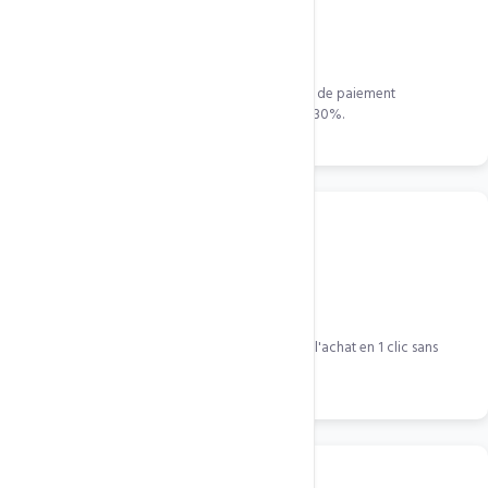
Order Bumps
Ajoutez des offres supplementaires sur la page de paiement
WooCommerce. Augmentent le panier de 15 a 30%.
One-Click Upsells
Proposez des produits complementaires apres l'achat en 1 clic sans
ressaisir les informations de paiement.