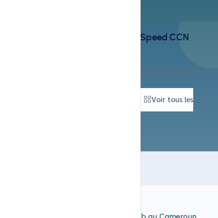
WPFunnels Pro + Hebergement LiteSpeed CCN
Technologies
Combinez ce plugin avec notre infrastructure LiteSpeed HTTP/3 pour des
performances exceptionnelles.
Commander sur WhatsApp
Voir tous les
plugins
À découvrir aussi
Nos autres services d'
hébergement web au Cameroun