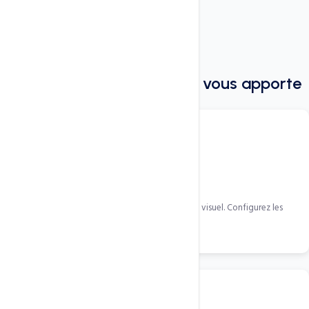
Fonctionnalites
Tout ce que
WPFunnels Pro
vous apporte
Canvas visuel drag-and-drop
Construisez votre tunnel complet sur un canvas visuel. Configurez les
redirections et visualisez le flux.