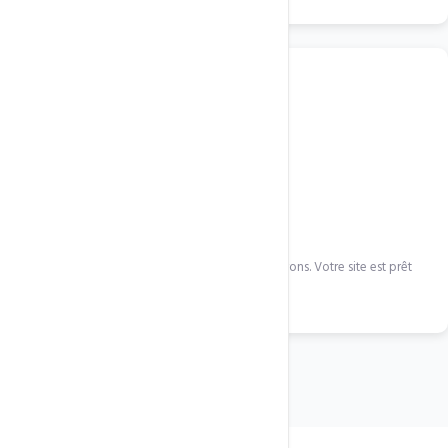
3
Installation & livraison
Nous achetons la licence, installons et configurons. Votre site est prêt
en 72h.