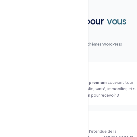
FAQ
Nous sommes là pour
vous
aider
Les questions les plus fréquentes sur les thèmes WordPress
Quels thèmes proposez-vous ?
Nous avons accès à
500+ thèmes WordPress premium
couvrant tous
les secteurs : e-commerce, business, blog, portfolio, santé, immobilier, etc.
Contactez-nous sur WhatsApp avec votre besoin pour recevoir 3
propositions adaptées.
Combien coûte un thème via CCN ?
Le coût varie selon le thème (licence éditeur) et l'étendue de la