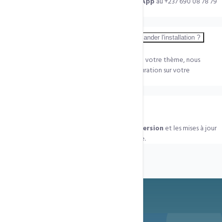
personnalisation.
Contactez-nous sur WhatsApp
au +237 690 08 78 79
pour un devis sous 24h.
Puis-je acheter le thème moi-même et vous demander l'installation ?
Oui, c'est aussi possible. Si vous avez déjà acheté votre thème, nous
proposons un service d'installation et de configuration sur votre
hébergement.
Le thème sera-t-il à jour ?
Oui. Tous nos thèmes sont
livrés en dernière version
et les mises à jour
officielles vous sont accessibles via votre licence.