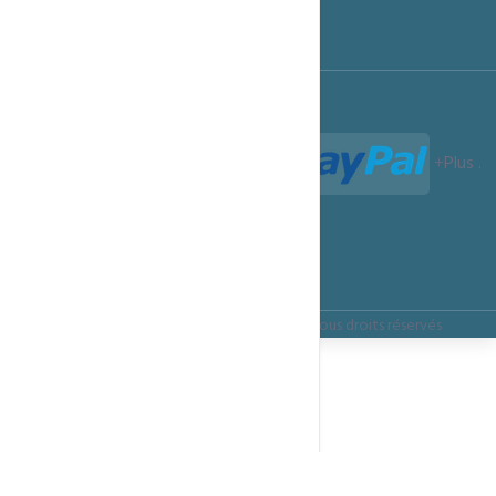
Conditions d'utilisation
Termes et Conditions
Paiements acceptés :
Plus
.
Termes et Conditions
Confidentialité
Règles d’utilisation
Copyright ©
ITSMARTECHNOLOGIES.CLOUD
Tous droits réservés