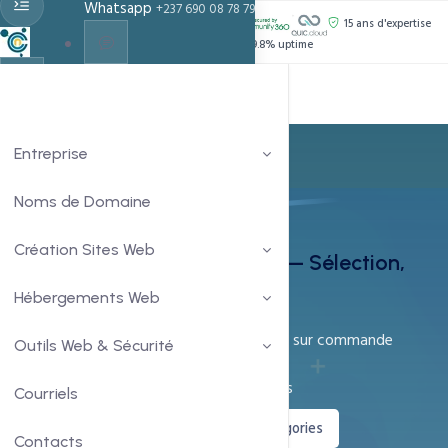
Whatsapp
+237 690 08 78 79
PROPULSÉ PAR :
15 ans d'expertise
Support 24h/24
99.8% uptime
Live Chat
Chat With Us
Entreprise
Noms de Domaine
Thèmes WordPress
Création Sites Web
Thèmes WordPress Premium — Sélection,
Licence & Installation
Hébergements Web
500+ thèmes premium disponibles sur commande
Outils Web & Sécurité
Sélection et installation incluses
Licence vérifiée et support 30 jours
Courriels
Demander un thème
Voir les catégories
Contacts