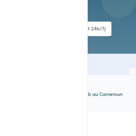
Prêt à démarrer ?
Déploiement immédiat — Support 24h/24 — 99.8% uptime
Demander un thème
Support 24h/7j
À découvrir aussi
Nos autres services d'
hébergement web au Cameroun
Voir tout
Hébergement