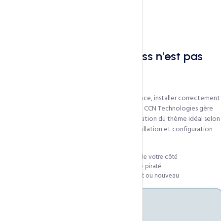
Pourquoi passer par CCN
Acheter un thème WordPress n'est pas
toujours simple
Choisir parmi des milliers de thèmes, gérer la licence, installer correctement
et configurer — c'est du temps et de l'expertise. CCN Technologies gère
l'ensemble du processus
pour vous : identification du thème idéal selon
votre secteur, achat de la licence officielle, installation et configuration
sur votre hébergement.
Aucune connaissance technique requise de votre côté
Licence officielle vérifiée — pas de thème piraté
Installation sur votre hébergement existant ou nouveau
500+
Thèmes disponibles