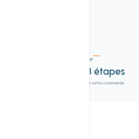
Comment commander
Votre thème en
3 étapes
WhatsApp est le canal le plus rapide pour cette commande
1