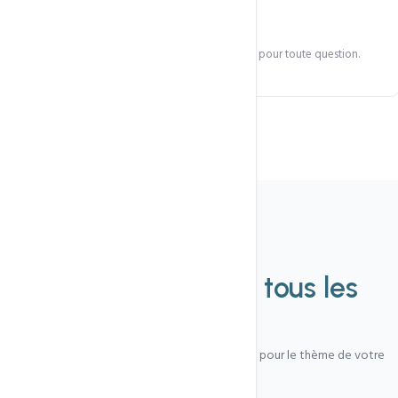
Support inclus
Assistance technique 30 jours après installation pour toute question.
Catalogue
Des thèmes pour
tous les
secteurs
Disponibles sur commande — contactez-nous pour le thème de votre
choix