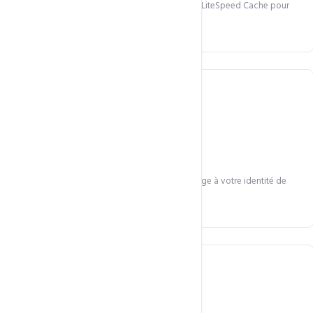
Thèmes compatibles avec notre infrastructure LiteSpeed Cache pour
des performances maximales.
Personnalisation
Adaptation des couleurs, polices et mise en page à votre identité de
marque.