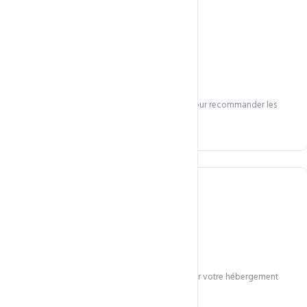
Sélection personnalisée
Nous analysons votre secteur et vos besoins pour recommander les
meilleurs thèmes.
Obtention & installation
Nous gérons la licence et installons le thème sur votre hébergement
CCN.