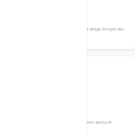
Contactez-nous sur WhatsApp
Décrivez votre projet, secteur et préférences de design. Envoyez des
références.
2
Sélection
Notre équipe vous propose 3 thèmes adaptés avec aperçu et
documentation.