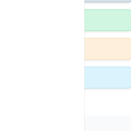
72h
Installation rapide
30j
Support technique
100%
Licences officielles