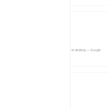
100% responsive
Tous les thèmes sont optimisés mobile, tablette et desktop — Google
Mobile-First.
Optimisé LiteSpeed