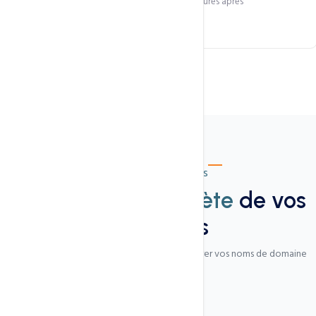
Propagation DNS mondiale en moins de 24 heures après
enregistrement.
Outils professionnels
Une gestion
complète
de vos
domaines
Tous les outils dont vous avez besoin pour gérer vos noms de domaine
professionnellement