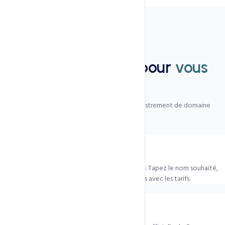
FAQ
Nous sommes là pour
vous
aider
Les questions les plus fréquentes sur l'enregistrement de domaine
Comment vérifier si mon nom est disponible ?
Utilisez notre
outil de recherche de domaine
. Tapez le nom souhaité,
voyez instantanément les extensions disponibles avec les tarifs.
Combien coûte un .cm (Cameroun) ?