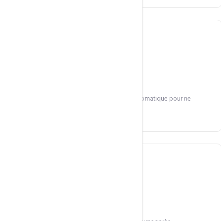
Renouvellement auto
Alertes avant expiration et renouvellement automatique pour ne
jamais perdre votre domaine.
Propagation rapide