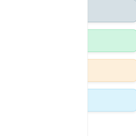
500+
Extensions disponibles
24h
Propagation DNS
Gratuit
SSL & DNS
24/7
Support