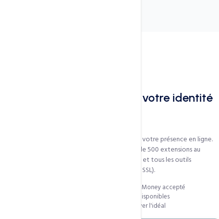
Pourquoi CCN pour vos domaines
Votre nom de domaine est votre identité
numérique
Le nom de domaine est
la première brique
de votre présence en ligne.
CCN Technologies vous accompagne avec plus de 500 extensions au
catalogue, des extensions africaines à tarif local, et tous les outils
professionnels gratuits (DNS, WHOIS protection, SSL).
Tarifs locaux en FCFA — paiement Mobile Money accepté
Extensions africaines (.cm, .africa, .sn, .ci) disponibles
Suggesteur de noms intelligent pour trouver l'idéal