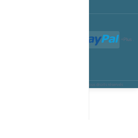
Termes et Conditions
Paiements acceptés :
Plus
.
Termes et Conditions
Confidentialité
Règles d’utilisation
Copyright ©
ITSMARTECHNOLOGIES.CLOUD
Tous droits réservés