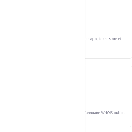
500+ extensions
Du .com classique au .africa local, en passant par .app, .tech, .store et
.cm.
Protection WHOIS
Masquez vos coordonnées personnelles dans l'annuaire WHOIS public.