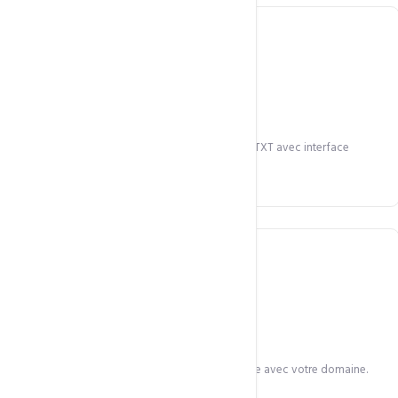
DNS gratuit
Configuration DNS complète : A, CNAME, MX, TXT avec interface
graphique.
SSL Let's Encrypt
Certificat SSL gratuit et installation automatique avec votre domaine.