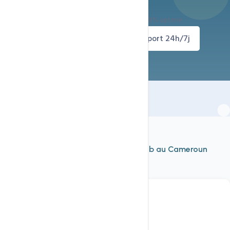
Déploiement immédiat — Support 24h/24 — 99.8% uptime
Rechercher un domaine
Support 24h/7j
À découvrir aussi
Nos autres services d'
hébergement web au Cameroun
Voir tout
Domaine