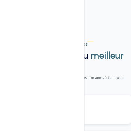
Extensions disponibles
500+ extensions au
meilleur
prix
Du classique au sectoriel, avec des extensions africaines à tarif local
.cm
Domaine Cameroun
15 000 Fcfa/an