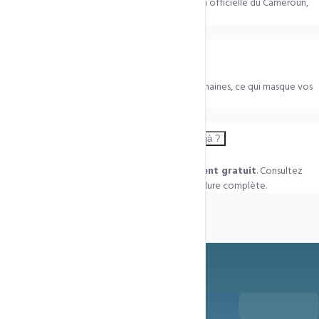
Le
.cm coûte 15 000 Fcfa/an
. C'est l'extension officielle du Cameroun,
idéale pour les entreprises camerounaises.
La protection WHOIS est-elle gratuite ?
Oui — elle est
incluse par défaut
avec vos domaines, ce qui masque vos
coordonnées personnelles dans l'annuaire public.
Puis-je transférer un domaine que je possède déjà ?
Oui. Le
transfert inclut 1 an de renouvellement gratuit
. Consultez
notre page Transfert de Domaine pour la procédure complète.
Prêt à démarrer ?