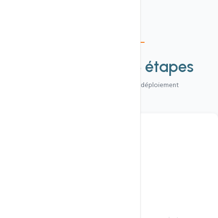
Notre méthode
Votre projet en
3 étapes
De la première prise de contact au déploiement
1
Échange & conseil