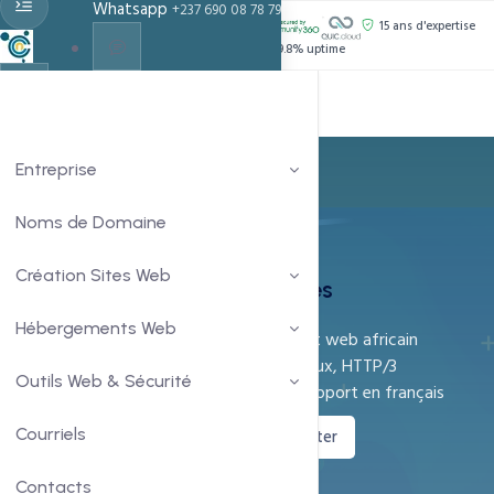
Whatsapp
+237 690 08 78 79
PROPULSÉ PAR :
15 ans d'expertise
Support 24h/24
99.8% uptime
Live Chat
Chat With Us
Entreprise
Noms de Domaine
Notre Entreprise
Création Sites Web
À Propos de CCN Technologies
Hébergements Web
15 ans d'expertise en hébergement web africain
Infrastructure LiteSpeed, CloudLinux, HTTP/3
Outils Web & Sécurité
Équipe locale basée à Yaoundé, support en français
Courriels
Découvrir nos offres
Nous contacter
Contacts