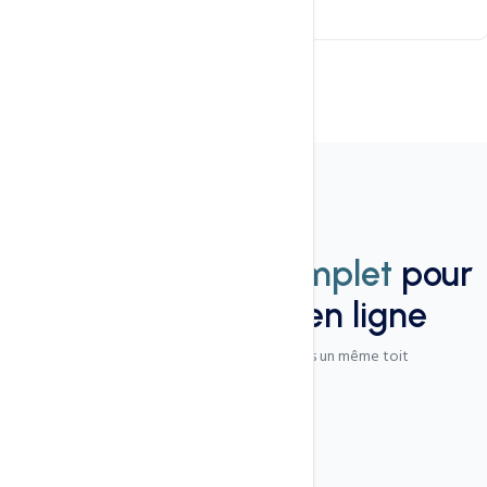
Nos services
Un
écosystème complet
pour
votre présence en ligne
Tout ce dont vous avez besoin, sous un même toit