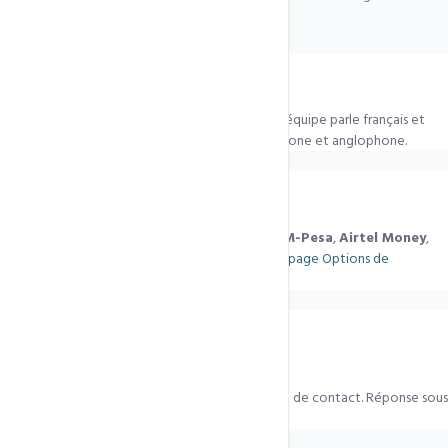
Où êtes-vous basés ?
Notre siège est à
Yaoundé, Cameroun
. Notre équipe parle français et
anglais, et nous servons toute l'Afrique francophone et anglophone.
Quels moyens de paiement acceptez-vous ?
Orange Money
,
MTN Mobile Money
,
Wave
,
M-Pesa
,
Airtel Money
,
Visa/Mastercard et PayPal. Tous les détails sur
la page Options de
paiement
.
Comment vous contacter ?
Via
WhatsApp +237 690 08 78 79
, e-mail
infos@ccntechnologies.com
, ou le formulaire de contact. Réponse sous
1 à 2 heures, 24/7.