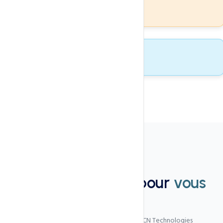
24/7
Support technique
99.8%
Disponibilité
FAQ
Nous sommes là pour
vous
aider
Les questions les plus fréquentes sur CCN Technologies