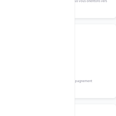
Discutez de votre projet avec notre équipe. Nous vous orientons vers
la meilleure solution.
2
Configuration
Activation rapide de votre service avec accompagnement
personnalisé.
3