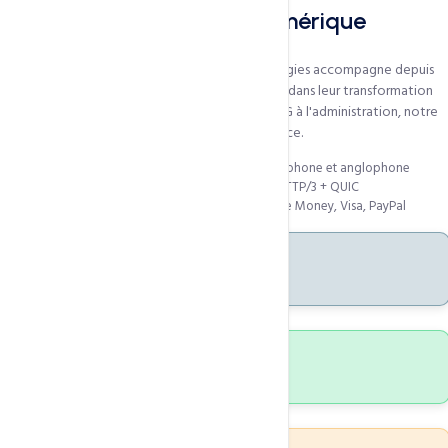
15 ans à servir l'Afrique numérique
Fondée à
Yaoundé, Cameroun
, CCN Technologies accompagne depuis
plus de 15 ans des milliers d'entreprises africaines dans leur transformation
digitale. De la startup au grand compte, de l'ONG à l'administration, notre
infrastructure et notre équipe sont à votre service.
Milliers de clients actifs en Afrique francophone et anglophone
Infrastructure LiteSpeed + CloudLinux + HTTP/3 + QUIC
Paiements locaux : Mobile Money, Orange Money, Visa, PayPal
15+
Années d'expérience
1000+
Clients actifs