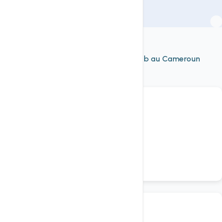
À découvrir aussi
Nos autres services d'
hébergement web au Cameroun
Voir tout
Hébergement
Mutualisé Linux HTTP/3
hébergement web cameroun
Hébergement