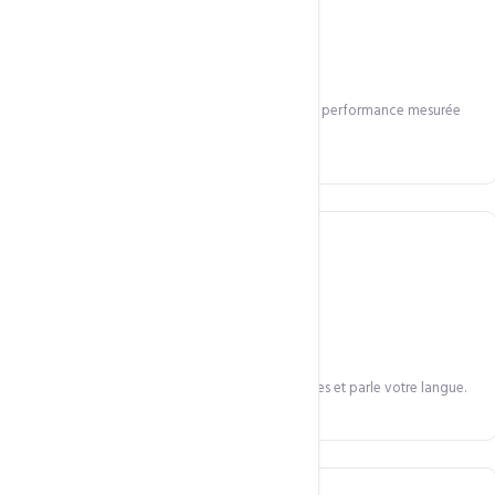
Excellence technique
Infrastructure premium, technologies récentes, performance mesurée
et améliorée en continu.
Proximité locale
Équipe en Afrique qui comprend vos contraintes et parle votre langue.