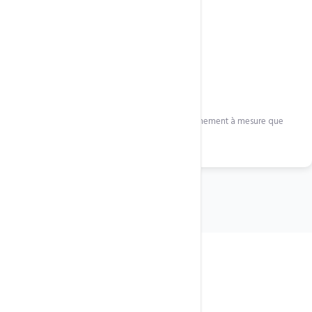
Suivi continu
Support 24/7, conseil technique et accompagnement à mesure que
votre projet grandit.
Notre histoire