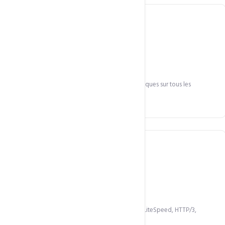
Sécurité d'abord
Imunify360, CloudLinux, sauvegardes automatiques sur tous les
comptes.
Innovation continue
Adoption rapide des nouvelles technologies : LiteSpeed, HTTP/3,
NVMe, IA.