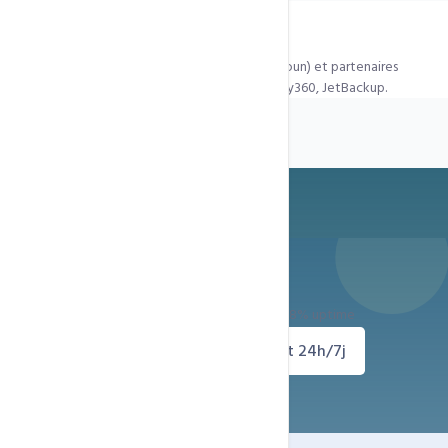
Êtes-vous officiellement agréés ?
Oui — registrar officiel auprès de l'ANTIC (Cameroun) et partenaires
accrédités cPanel, LiteSpeed, CloudLinux, Imunify360, JetBackup.
Prêt à démarrer ?
Déploiement immédiat — Support 24h/24 — 99.8% uptime
Découvrir nos offres
Support 24h/7j