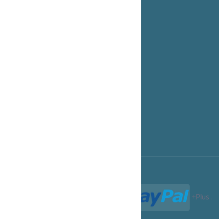
Hébergement revendeur
Cloud Entreprise
Espace Clients.
Options de Paiement
Notre Blog
Support technique
Programme Affiliation
Conditions d'utilisation
Termes et Conditions
Paiements acceptés :
Plus
.