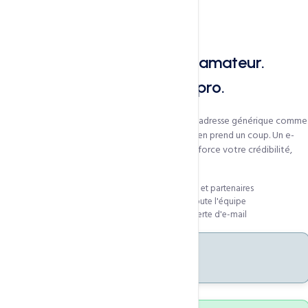
Pourquoi un e-mail professionnel
Un e-mail @gmail.com fait amateur.
@votreentreprise.com fait pro.
Quand vos clients voient un e-mail venant d'une adresse générique comme
vous@gmail.com
, le sérieux de votre entreprise en prend un coup. Un e-
mail
professionnel @votredomaine.com
renforce votre crédibilité,
votre marque et la confiance.
Renforce votre crédibilité face aux clients et partenaires
Gestion centralisée multi-comptes pour toute l'équipe
Conservation et sauvegardes — aucune perte d'e-mail
99.8%
Disponibilité