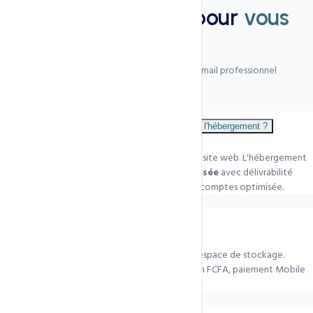
Nous sommes là pour
vous
aider
Les questions les plus fréquentes sur l'e-mail professionnel
Quelle est la différence avec l'e-mail inclus dans l'hébergement ?
L'e-mail inclus dans l'hébergement convient à un site web. L'hébergement
e-mail dédié offre
une infrastructure spécialisée
avec délivrabilité
supérieure, anti-spam premium et gestion multi-comptes optimisée.
Combien coûte ce service ?
Le tarif dépend du nombre d'utilisateurs et de l'espace de stockage.
Contactez-nous pour un
devis personnalisé
en FCFA, paiement Mobile
Money accepté.