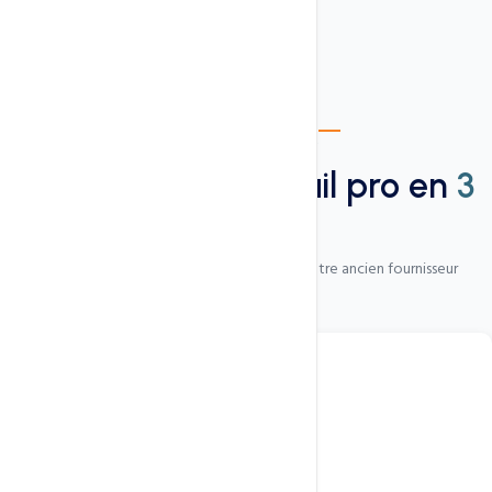
Comment souscrire
Activez votre e-mail pro en
3
étapes
Activation rapide avec migration depuis votre ancien fournisseur
1