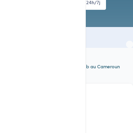
Demander un devis
Support 24h/7j
À découvrir aussi
Nos autres services d'
hébergement web au Cameroun
Voir tout
Hébergement
Mutualisé Linux HTTP/3
hébergement web cameroun