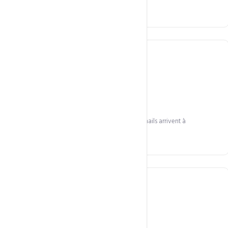
selon vos besoins.
99,8 % de disponibilité
Infrastructure redondante et sécurisée. Vos e-mails arrivent à
destination à tout moment.
Calendriers & Contacts