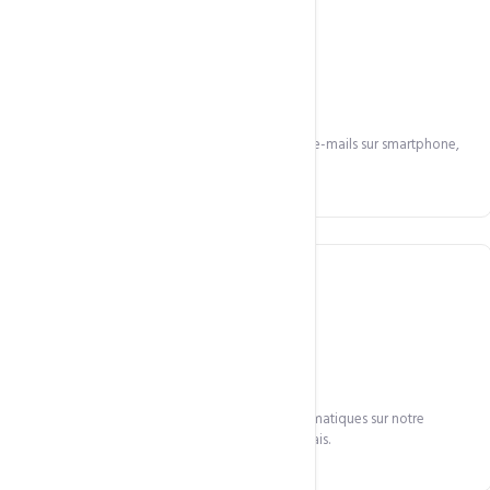
Design intuitif & responsive
Plateforme webmail moderne. Accédez à vos e-mails sur smartphone,
tablette ou ordinateur.
Stockage + Sauvegardes
Stockage par compte avec sauvegardes automatiques sur notre
infrastructure — vos e-mails ne se perdent jamais.