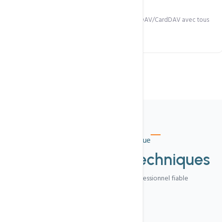
Synchronisation calendrier et contacts via CalDAV/CardDAV avec tous
vos appareils.
Spécification technique
Caractéristiques
techniques
Tout ce qu'il faut pour un e-mail professionnel fiable