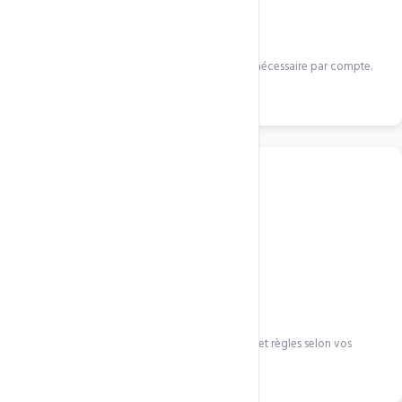
Demande de devis
Indiquez le nombre de boîtes mail et l'espace nécessaire par compte.
Devis sous 24h.
2
Configuration
Nous configurons les boîtes, alias, redirections et règles selon vos
besoins.