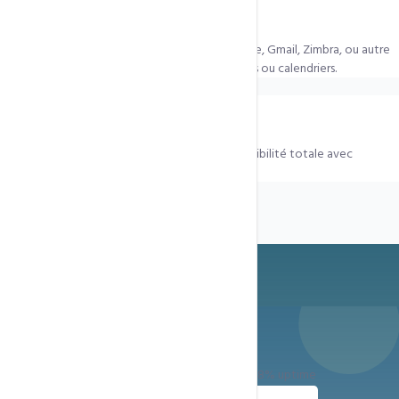
Puis-je migrer depuis Gmail ou Outlook ?
Oui. Migration assistée depuis Outlook/Exchange, Gmail, Zimbra, ou autre
serveur IMAP.
Aucune perte
d'e-mails, contacts ou calendriers.
L'e-mail fonctionne-t-il sur mobile ?
Oui — IMAP et SMTP standard signifient compatibilité totale avec
Outlook, Thunderbird, Mail iOS et Gmail Android.
Prêt à démarrer ?
Déploiement immédiat — Support 24h/24 — 99.8% uptime