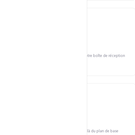
Anti-virus intégré
Technologie anti-virus avancée qui sécurise votre boîte de réception
contre malwares et virus.
Stockage supplémentaire
Augmentez le stockage de vos comptes au-delà du plan de base