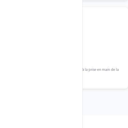
3
Migration & formation
Migration de vos anciens e-mails et formation à la prise en main de la
nouvelle plateforme.