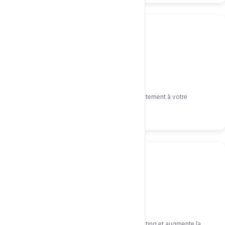
Trafic organique
Historique de trafic naturel qui profite immédiatement à votre
référencement.
Notoriété accélérée
Un nom de marque fort réduit les efforts marketing et augmente la