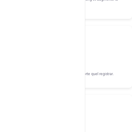
mémorabilité.
Transfert inclus
Assistance complète au transfert depuis n'importe quel registrar.
Protection WHOIS