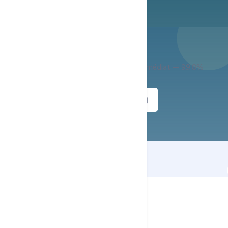
Prêt à démarrer ?
Support expert 24h/24 — Déploiement immédiat — 99.8%
uptime
Commander
Support 24h/7j