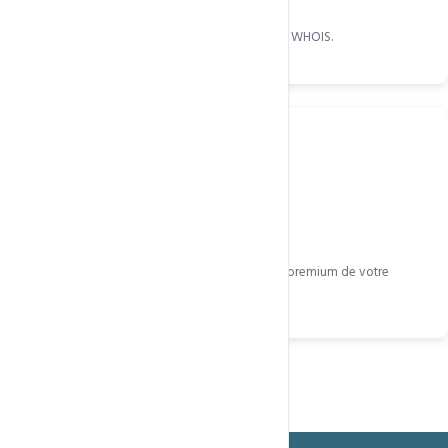
Coordonnées masquées dans l'annuaire public WHOIS.
Négociation assistée
Notre équipe vous aide à acquérir le domaine premium de votre
choix.