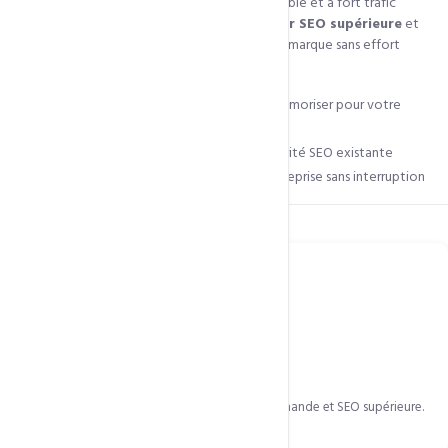
Un domaine premium est un nom court, mémorable et à fort trafic
organique existant. Ces domaines ont une
valeur SEO supérieure
et
accélèrent naturellement la notoriété de votre marque sans effort
marketing supplémentaire.
Noms courts et percutants faciles à mémoriser pour votre
marque
Historique de trafic organique et autorité SEO existante
Transfert et assistance inclus pour une reprise sans interruption
Ce qui est inclus
Valeur exceptionnelle
Noms courts et mémorables avec valeur marchande et SEO supérieure.