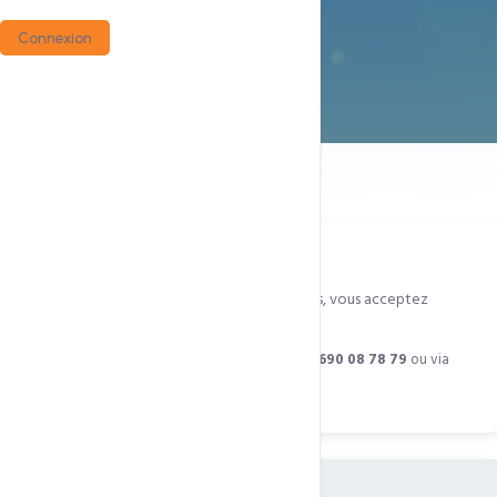
Connexion
En utilisant les services de CCN Technologies, vous acceptez
l’ensemble des présentes conditions.
Pour toute question, contactez-nous au
+237 690 08 78 79
ou via
WhatsApp
.
01