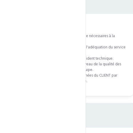
Obligations de CCN Technologies
6.1
— Apporter tout le soin et la diligence nécessaires à la
fourniture d'un service de qualité.
6.2
— Conseiller le CLIENT pour garantir l'adéquation du service
à ses besoins.
6.3
— Intervenir rapidement en cas d'incident technique.
6.4
— Assurer le maintien au meilleur niveau de la qualité des
outils et veiller à la compétence de l'équipe.
6.5
— Assurer la confidentialité des données du CLIENT par
contrat de travail avec chaque employé.
07
Responsabilité de CCN Technologies