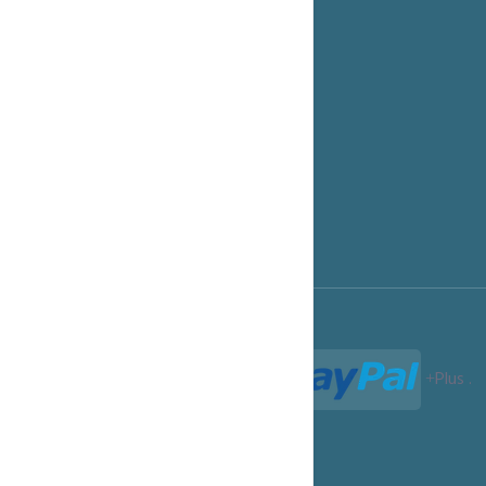
Espace Clients.
Options de Paiement
Notre Blog
Support technique
Programme Affiliation
Conditions d'utilisation
Termes et Conditions
Paiements acceptés :
Plus
.
Termes et Conditions
Confidentialité