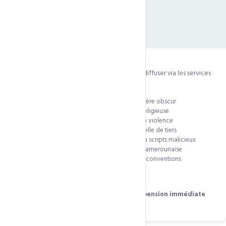
Contenu interdit
Il est strictement interdit d'héberger ou de diffuser via les services
CCN Technologies tout contenu :
Pornographique, pédophile ou à caractère obscur
Incitant à la haine raciale, ethnique ou religieuse
Faisant l'apologie du terrorisme ou de la violence
Violant les droits de propriété intellectuelle de tiers
Spam, phishing, logiciels malveillants ou scripts malicieux
Jeux de hasard non autorisés par la loi camerounaise
Contraire aux lois camerounaises et aux conventions
internationales
Tout manquement à ces règles entraîne la
suspension immédiate
du service sans préavis ni remboursement.