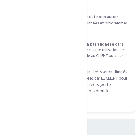
7.1
— CCN Technologies s'engage à prendre toute précaution
raisonnable pour assurer la protection des données et programmes
confiés par le CLIENT.
La responsabilité de CCN Technologies
ne sera pas engagée
dans
les cas suivants : détérioration due au CLIENT, mauvaise utilisation des
serveurs, destruction des informations imputable au CLIENT ou à des
tiers.
7.5
— En tout état de cause, les dommages-intérêts seront limités
au montant des sommes effectivement versées par LE CLIENT pour
la part du service concerné. Les préjudices indirects (perte
commerciale, atteinte à l'image) ne donnent pas droit à
réparation.
08