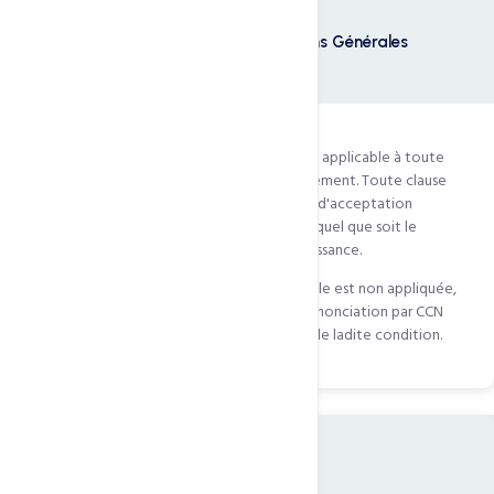
Application et opposabilité des Conditions Générales
1.1
— Le présent contrat d'hébergement est applicable à toute
fourniture et prestation de l'offre d'hébergement. Toute clause
contraire posée par LE CLIENT sera, à défaut d'acceptation
expresse, inopposable à CCN Technologies, quel que soit le
moment où elle aura été portée à sa connaissance.
1.2
— Aucune clause du présent contrat, si elle est non appliquée,
ne pourra être interprétée comme valant renonciation par CCN
Technologies à se prévaloir ultérieurement de ladite condition.
02