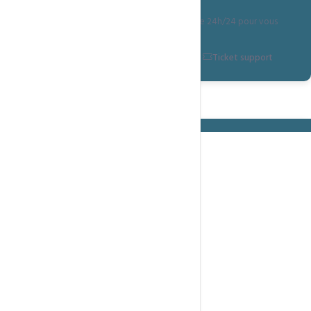
Notre équipe juridique et support est disponible 24h/24 pour vous
répondre.
Nous contacter
WhatsApp
Ticket support
Table des matières
Application & CGV
01
Objet
02
Moyens
03
Disponibilité
04
Information client
05
Nos obligations
06
Responsabilité
07