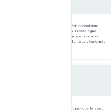
Objet du contrat
2.1
— Le présent contrat a pour objet de définir les conditions
techniques et financières dans lesquelles
CCN Technologies
s'engage vis-à-vis du CLIENT
pour la fourniture de services
d'hébergement web, de noms de domaine, d'emails professionnels
et services associés.
03
Moyens mis à disposition
3.1
— Le site du CLIENT est accessible au grand public par le réseau