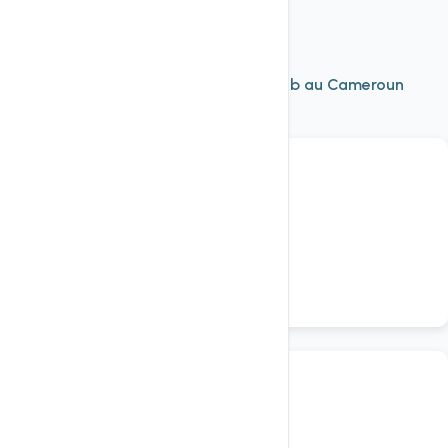
À découvrir aussi
Nos autres services d'
hébergement web au Cameroun
Voir tout
Hébergement
Mutualisé Linux HTTP/3
hébergement web cameroun
Hébergement