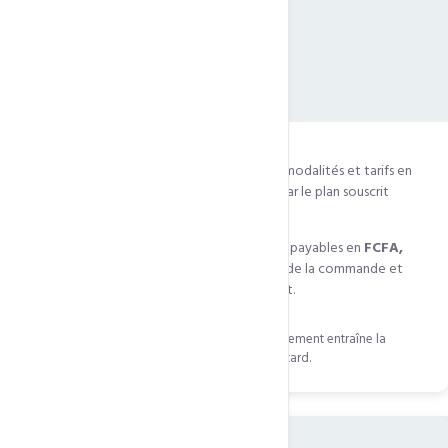
09
Durée et tarification
9.1
— Le contrat est renouvelable selon les modalités et tarifs en
vigueur. La durée minimale est déterminée par le plan souscrit
(mensuel ou annuel).
9.2
— Tous les prix incluent les taxes et sont payables en
FCFA,
EURO ou DOLLAR
. Les tarifs sont fixés lors de la commande et
non révisables pendant la période du contrat.
Factures payables d'avance. Tout retard de paiement entraîne la
suspension du service
et des pénalités de retard.
10