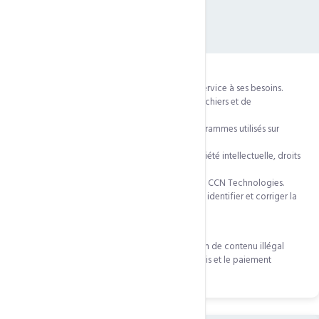
Obligations et responsabilité du CLIENT
8.1
— Vérification de l'adéquation du service à ses besoins.
8.2
— Responsabilité du contenu, des fichiers et de
l'exploitation du site internet.
8.3
— Responsabilité des scripts et programmes utilisés sur
l'espace d'hébergement.
8.4
— Respect des droits de tiers (propriété intellectuelle, droits
d'auteur, marques, brevets).
8.5
— Courtoisie et respect mutuel avec CCN Technologies.
8.6
— En cas de piratage, le CLIENT doit identifier et corriger la
faille de sécurité.
8.7
— Non-respect des obligations ou diffusion de contenu illégal
entraîne la
résiliation immédiate
sans préavis et le paiement
intégral des sommes dues.