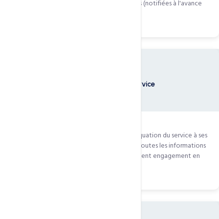
interventions de maintenance programmées (notifiées à l'avance
par e-mail).
05
Information au client & Conformité du service
5.1
— LE CLIENT reconnaît avoir vérifié l'adéquation du service à ses
besoins et avoir reçu de CCN Technologies toutes les informations
et conseils nécessaires pour souscrire au présent engagement en
connaissance de cause.
06