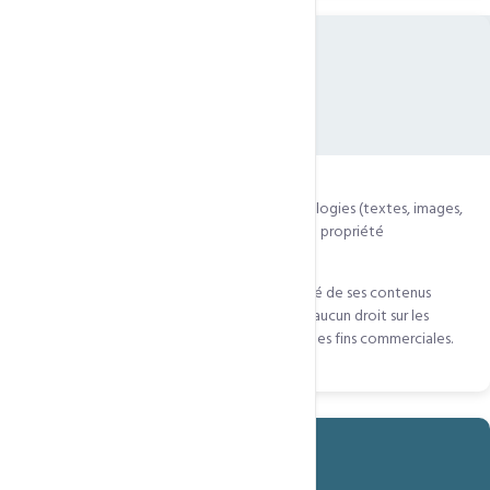
11
Propriété intellectuelle
11.1
— Tous les éléments du site CCN Technologies (textes, images,
logos, code) sont protégés par le droit de la propriété
intellectuelle.
11.2
— Le CLIENT conserve la pleine propriété de ses contenus
hébergés. CCN Technologies ne revendique aucun droit sur les
données du CLIENT et ne les exploite pas à des fins commerciales.
Des questions sur nos conditions ?