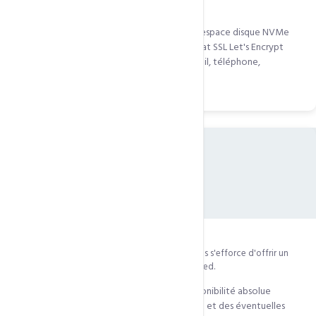
Internet 24h/24 et 7j/7.
3.2
— CCN Technologies fournit au CLIENT : espace disque NVMe
SSD, comptes e-mail, trafic mensuel, certificat SSL Let's Encrypt
gratuit et une assistance technique par e-mail, téléphone,
WhatsApp et ticket support.
04
Conditions d'exploitation & Disponibilité
Uptime garanti : 99,6%
— CCN Technologies s'efforce d'offrir un
accès 24h/24, 7j/7 sur tous ses serveurs LiteSpeed.
CCN Technologies ne peut garantir une disponibilité absolue
compte tenu de la nature du réseau Internet et des éventuelles