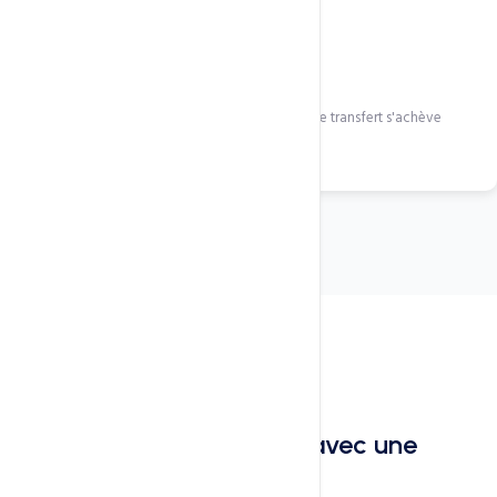
Confirmer & attendre
Confirmez l'e-mail reçu du registrar d'origine. Le transfert s'achève
sous 5 à 7 jours.
Pourquoi transférer chez CCN
Centralisez vos domaines avec une
gestion locale