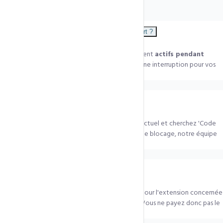
Mon site va-t-il être hors ligne pendant le transfert ?
Non. Vos enregistrements DNS et votre site restent
actifs pendant
toute la durée du transfert
(5 à 7 jours). Aucune interruption pour vos
visiteurs.
Comment obtenir le code EPP (auth code) ?
Connectez-vous au panneau de votre registrar actuel et cherchez 'Code
EPP', 'Auth Code' ou 'Code de transfert'. En cas de blocage, notre équipe
vous aide.
Combien coûte le transfert ?
Le tarif équivaut à un renouvellement standard pour l'extension concernée
— et inclut
1 an de renouvellement gratuit
. Vous ne payez donc pas le
transfert en plus.