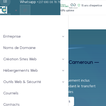
Whatsapp
+237 690 08 78 79
PROPULSÉ PAR :
15 ans d'expertise
Support 24h/24
99.8% uptime
Live Chat
Chat With Us
Entreprise
Noms de Domaine
Transfert de Domaine
Création Sites Web
Transférez votre Domaine au Cameroun —
Renouvellement +1 an inclus
Hébergements Web
1 an de renouvellement automatiquement inclus
Outils Web & Sécurité
Aucune interruption de service pendant le transfert
Procédure guidée en 3 étapes simples
Courriels
Démarrer le transfert
En savoir plus
Contacts