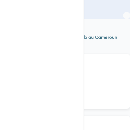
À découvrir aussi
Nos autres services d'
hébergement web au Cameroun
Voir tout
Domaine
Enregistrer un domaine .cm
nom de domaine cameroun