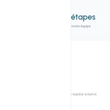
Procédure
Transférez en
3 étapes
Une démarche rapide encadrée par notre équipe
1
Obtenir le code EPP
Demandez le code de transfert auprès de votre registrar actuel et
déverrouillez le domaine.