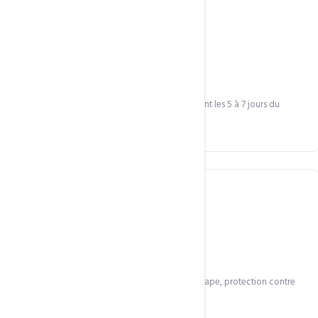
Aucune interruption
Votre site et vos e-mails restent en ligne pendant les 5 à 7 jours du
transfert.
Transfert sécurisé
Vérification d'identité propriétaire à chaque étape, protection contre
le détournement.