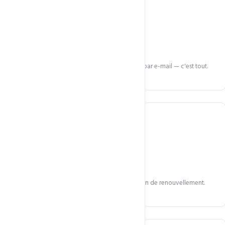
Procédure simple
Code EPP, initiation du transfert, confirmation par e-mail — c'est tout.
1 an offert
Le tarif de transfert inclut automatiquement 1 an de renouvellement.