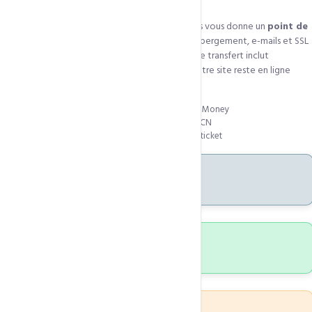
Transférer votre domaine vers CCN Technologies vous donne un
point de
gestion unique
pour vos noms de domaine, hébergement, e-mails et SSL
— avec un support en français basé à Yaoundé. Le transfert inclut
automatiquement 1 an de renouvellement et votre site reste en ligne
pendant toute la procédure.
Tarifs locaux en FCFA — paiement Mobile Money
Gestion centralisée de tous vos services CCN
Support en français — WhatsApp, e-mail, ticket
+1 an
Renouvellement inclus
5-7j
Durée moyenne
0