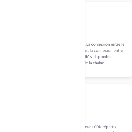
Protocol HTTP/3 & QUIC sur CDN
QUIC.cloud utilise HTTP/3 sur tous ses nœuds. La connexion entre le
visiteur et le nœud CDN utilise QUIC (0-RTT), et la connexion entre
le nœud CDN et votre serveur utilise aussi QUIC si disponible.
Double gain de protocole à chaque niveau de la chaîne.
Protection DDoS distribuée
Les attaques DDoS sont absorbées par les nœuds CDN répartis