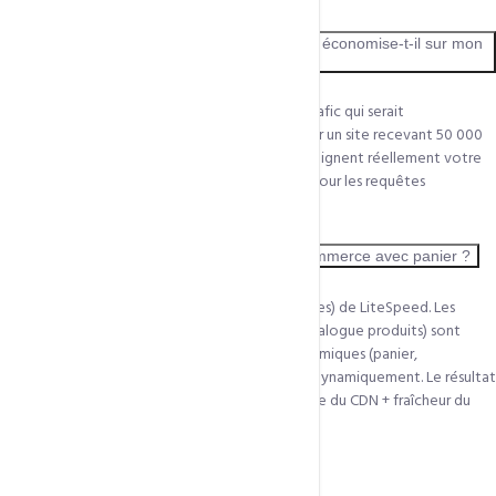
Combien de bande passante QUIC.cloud économise-t-il sur mon
hébergement ?
En moyenne, QUIC.cloud absorbe 70 à 85% du trafic qui serait
normalement servi par votre serveur principal. Sur un site recevant 50 000
visiteurs/mois, seuls 7 500 à 15 000 requêtes atteignent réellement votre
serveur. Cela libère des ressources CPU et RAM pour les requêtes
dynamiques que le CDN ne peut pas servir.
Le CDN fonctionne-t-il avec les sites e-commerce avec panier ?
Oui, grâce à la technologie ESI (Edge Side Includes) de LiteSpeed. Les
parties statiques de la page (header, footer, catalogue produits) sont
servies depuis le CDN, tandis que les parties dynamiques (panier,
informations client connecté) sont récupérées dynamiquement. Le résultat
final est assemblé en bordure de réseau — vitesse du CDN + fraîcheur du
contenu dynamique.