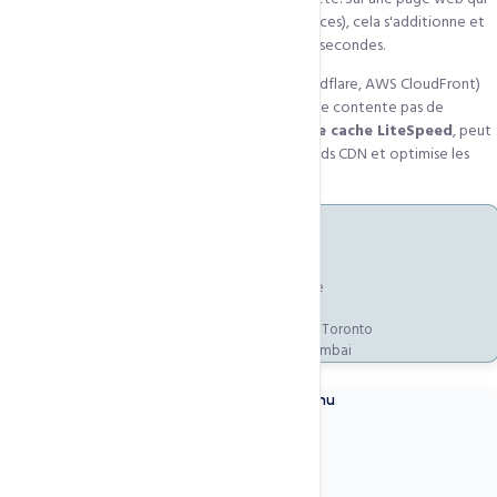
fait 50 à 100 requêtes HTTP (images, CSS, JS, polices), cela s'additionne et
peut allonger le temps de chargement de 5 à 15 secondes.
QUIC.cloud se distingue des CDN classiques (Cloudflare, AWS CloudFront)
par son intégration native avec LiteSpeed. Il ne se contente pas de
distribuer des fichiers statiques — il
comprend le cache LiteSpeed
, peut
servir des pages PHP dynamiques depuis ses nœuds CDN et optimise les
images en temps réel pendant la distribution.
Nœuds CDN QUIC.cloud — Présence mondiale
Afrique :
Lagos, Nairobi, Johannesburg, Le Caire
Europe :
Paris, Amsterdam, Francfort, Londres
Amériques :
New York, Los Angeles, São Paulo, Toronto
Asie-Pacifique :
Singapour, Tokyo, Sydney, Mumbai
Comment QUIC.cloud distribue votre contenu
1
Mise en cache intelligente