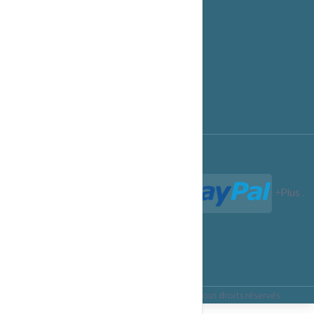
Options de Paiement
Notre Blog
Support technique
Programme Affiliation
Conditions d'utilisation
Termes et Conditions
Paiements acceptés :
Plus
.
Termes et Conditions
Confidentialité
Règles d’utilisation
Copyright ©
ITSMARTECHNOLOGIES.CLOUD
Tous droits réservés