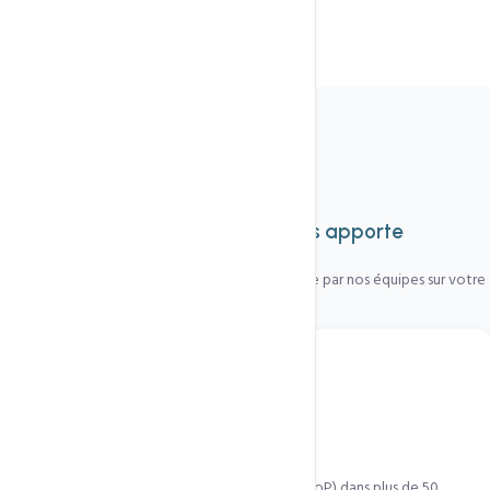
Fonctionnalités complètes
Tout ce que cette technologie
vous apporte
Chaque fonctionnalité est activée et configurée par nos équipes sur votre
hébergement.
Réseau 50+ nœuds mondiaux
QUIC.cloud opère des points de présence (PoP) dans plus de 50