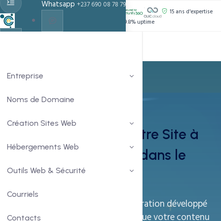
Whatsapp
+237 690 08 78 79
PROPULSÉ PAR :
15 ans d'expertise
Support 24h/24
99.8% uptime
Live Chat
Chat With Us
Entreprise
Noms de Domaine
QUIC.cloud CDN
Création Sites Web
QUIC.cloud CDN — Votre Site à
Hébergements Web
Pleine Vitesse Partout dans le
Outils Web & Sécurité
Monde
Courriels
QUIC.cloud est le CDN nouvelle génération développé
par LiteSpeed Technologies. Il distribue votre contenu
Contacts