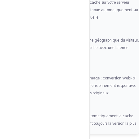
QUIC.cloud s'interface directement avec LiteSpeed Cache sur votre serveur.
Quand LSCache génère une page, QUIC.cloud la distribue automatiquement sur
tous les nœuds CDN actifs — zéro configuration manuelle.
2
Routage géographique automatique
Chaque requête est analysée pour déterminer l'origine géographique du visiteur.
La requête est redirigée vers le nœud CDN le plus proche avec une latence
minimale, via le protocole BGP Anycast.
3
Optimisation images à la volée
Lors de la distribution, QUIC.cloud optimise chaque image : conversion WebP si
le navigateur le supporte, compression lossless, redimensionnement responsive,
lazy loading automatique. Sans toucher à vos fichiers originaux.
4
Cache invalidation intelligente
Quand vous modifiez votre site, LSCache invalide automatiquement le cache
sur tous les nœuds CDN concernés. Vos visiteurs voient toujours la version la plus
récente, jamais un cache obsolète.