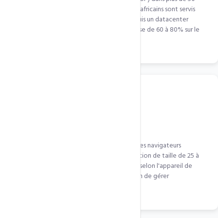
villes réparties sur 6 continents. Vos visiteurs africains sont servis
depuis Lagos, Nairobi ou Le Caire — pas depuis un datacenter
européen à 300ms de latence. Gain de vitesse de 60 à 80% sur le
continent africain.
Optimisation images automatique
Images JPG, PNG converties en WebP pour les navigateurs
compatibles (Chrome, Edge, Firefox). Réduction de taille de 25 à
34%. Les images sont aussi redimensionnées selon l'appareil de
l'utilisateur (responsive images) — plus besoin de gérer
manuellement les tailles.