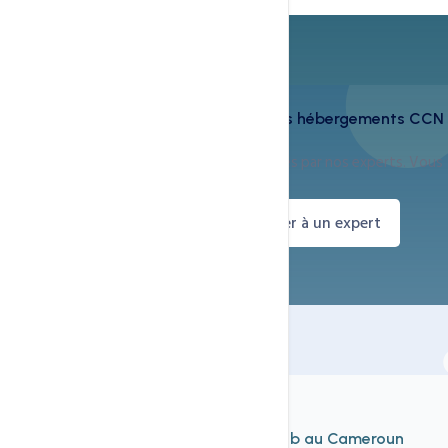
Cette technologie est incluse dans vos hébergements CCN
Tous nos serveurs sont équipés et configurés par nos experts. Vous
n'avez rien à installer.
Voir nos hébergements
Parler à un expert
À découvrir aussi
Nos autres services d'
hébergement web au Cameroun