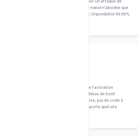
mondialement avant d'atteindre votre serveur. Un attaque de
100Gbps est répartie sur 50 nœuds — chaque nœud n'absorbe que
2Gbps. Votre serveur ne voit jamais l'attaque. Disponibilité 99.99%
même sous attaque.
Intégration WordPress 1 clic
Le plugin LiteSpeed Cache WordPress intègre l'activation
QUIC.cloud en quelques clics depuis votre tableau de bord
WordPress. Pas de configuration DNS complexe, pas de code à
modifier. Actif en moins de 5 minutes sur n'importe quel site
WordPress.