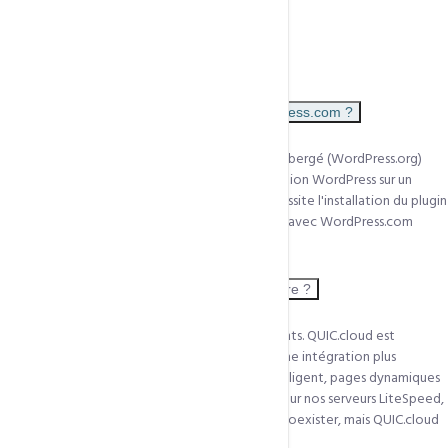
Questions fréquentes
FAQ
QUIC.cloud est-il compatible avec WordPress.com ?
QUIC.cloud fonctionne avec WordPress auto-hébergé (WordPress.org)
uniquement — c'est-à-dire votre propre installation WordPress sur un
hébergement comme CCN Technologies. Il nécessite l'installation du plugin
gratuit LiteSpeed Cache. Il n'est pas compatible avec WordPress.com
(hébergement géré par WordPress).
Est-ce que QUIC.cloud remplace Cloudflare ?
QUIC.cloud et Cloudflare sont deux CDN différents. QUIC.cloud est
spécialisé pour les serveurs LiteSpeed et offre une intégration plus
profonde avec LSCache (cache invalidation intelligent, pages dynamiques
mises en cache). Cloudflare est plus généraliste. Sur nos serveurs LiteSpeed,
QUIC.cloud est plus efficace. Les deux peuvent coexister, mais QUIC.cloud
seul suffit dans la plupart des cas.