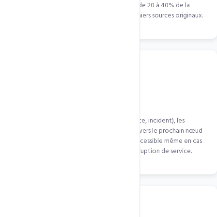
commentaires, retours à la ligne. Réduction de 20 à 40% de la
taille des fichiers texte sans modifier vos fichiers sources originaux.
Failover automatique
Si un nœud CDN est indisponible (maintenance, incident), les
requêtes sont automatiquement redirigées vers le prochain nœud
disponible le plus proche. Votre site reste accessible même en cas
de panne d'un point de présence. Zéro interruption de service.