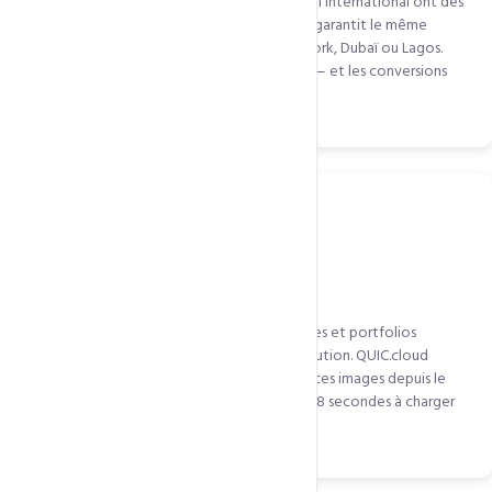
Les boutiques qui exportent leurs produits à l'international ont des
visiteurs de plusieurs continents. QUIC.cloud garantit le même
temps de chargement rapide à Paris, New York, Dubaï ou Lagos.
L'expérience d'achat est identique partout — et les conversions
ne chutent pas à cause de la lenteur.
Site avec beaucoup d'images et de médias
Les photographes, agences créatives, galeries et portfolios
chargent de nombreuses images haute résolution. QUIC.cloud
compresse, convertit en WebP et distribue ces images depuis le
nœud le plus proche. Une galerie qui prenait 8 secondes à charger
peut descendre à 1,5 seconde.