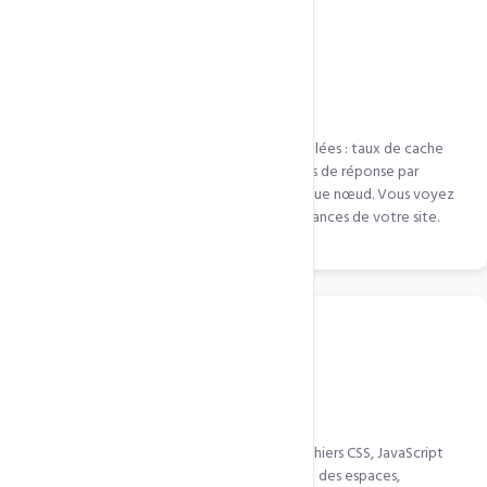
Analytics & Rapport de performance
Interface QUIC.cloud avec statistiques détaillées : taux de cache
hit/miss, bande passante économisée, temps de réponse par
région, nombre de requêtes servies par chaque nœud. Vous voyez
exactement l'impact du CDN sur les performances de votre site.
Minification CSS, JS & HTML
QUIC.cloud minifie automatiquement vos fichiers CSS, JavaScript
et HTML lors de la distribution — suppression des espaces,