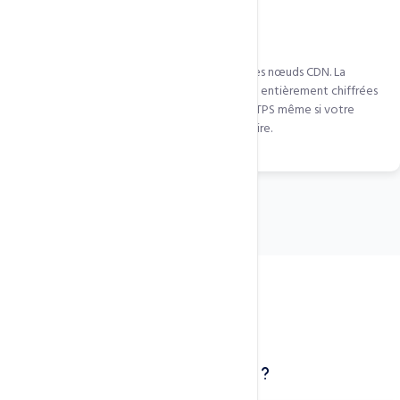
SSL/TLS sur tous les nœuds
QUIC.cloud gère les certificats SSL sur tous ses nœuds CDN. La
connexion visiteur-CDN et CDN-serveur sont entièrement chiffrées
en TLS 1.3. Vos visiteurs voient le cadenas HTTPS même si votre
serveur principal a un problème SSL temporaire.
Cas d'usage concrets
Qui bénéficie de cette technologie ?