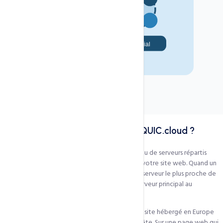
Dans tous nos hébergements
Inclus
Configuration automatique
Actif
Équipe experte 24h/24
Support
Qu'est-ce qu'un CDN et pourquoi QUIC.cloud ?
Un CDN (Content Delivery Network) est un réseau de serveurs répartis
géographiquement qui stockent des copies de votre site web. Quand un
visiteur accède à votre site, il est servi depuis le serveur le plus proche de
lui géographiquement — et non depuis votre serveur principal au
Cameroun ou en Europe.
Sans CDN : un visiteur de Dakar accédant à votre site hébergé en Europe
subit une latence de 150 à 300ms à chaque requête. Sur une page web qui