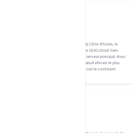
Business avec audience africaine multi-pays
Un site camerounais ciblant aussi le Sénégal, la Côte d'Ivoire, le
Nigeria et le Kenya bénéficie massivement de QUIC.cloud. Sans
CDN, chaque pays subit la latence vers votre serveur principal. Avec
QUIC.cloud, chaque pays est servi depuis le nœud africain le plus
proche. Temps de chargement uniforme sur tout le continent.
E-commerce avec visiteurs internationaux